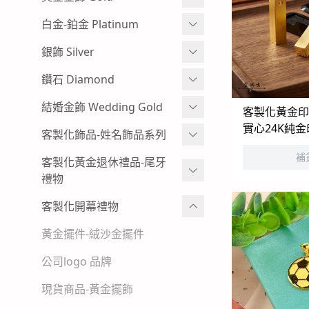
牌
彌月金飾 手鍊
蠶絲蠟線系列
白金-鉑金 Platinum
其他特殊樣式-黃金神明金牌
彌月金飾 手繩蠟線
黃金耳環
白金耳環
銀飾 Silver
客製化飾品-神明金飾-黃金項鍊
彌月金飾 訂做-客製化
黃金情侶對戒
男生白金項鍊
小朋友純銀手環
鑽石 Diamond
彌月金飾 項鍊
過年發紅包-黃金紅包袋
女生白金項鍊-白金墜子
小朋友純銀手鍊
鑽石手鍊
結婚金飾 Wedding Gold
客製化黃金印
實心24K純
彌月金飾 禮盒
黃金金塊-黃金擺飾
白金手鍊-手環
純銀墜飾
鑽石戒指
結婚金飾套組-寬面款
客製化飾品-姓名飾品系列
補
招財貔貅 - 黃金貔貅手鍊
白金戒指-對戒
男生純銀項鍊
鑽石項鍊-鑽石墜飾
結婚金飾套組-幸運草
黃金姓名項鍊-墜飾
客製化黃金退休禮品-尾牙
禮物
男生黃金手鍊-黃金手環
復古懷舊感-出清優惠-鑽石商品
結婚金飾套組-愛心
黃金姓名手鍊
金幣
客製化開幕禮物
女生黃金手鍊-黃金手環
結婚金飾套組-圖騰
黃金姓名戒指
黃金水晶擺件
黃金擺件-絨沙金擺件
男生黃金項鍊
結婚金飾套組-花草
K金與白金姓名項鍊-墜飾-戒指
黃金木框擺件
公司logo 品牌
女生黃金項鍊
結婚金飾套組-蝴蝶
純銀姓名項鍊-墜飾-戒指
黃金獎狀-絨沙金立體擺件
現貨商品-黃金擺飾
女生黃金小套鍊
結婚金飾套組-蝴蝶結
純銀姓名手鍊