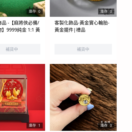
庫存
0
庫存
0
將俠必備/
客製化飾品-黃金實心輪胎-
9999純金 1:1 黃
黃金擺件|禮品
補貨中
補貨中
庫存
1
庫存
0