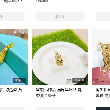
慶、週年紀念、
恆印記
選
貨中
補貨中
庫存
0
庫存
0
羽毛球造型-黃
客製化飾品-滿周年紀念-鳳
客製化黃
梨黃金墜子
幕禮 喬