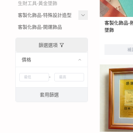
黃金立體造型擺件
生財工具-黃金墜飾
黃金墜子-黃金吊墜
結婚金飾套組-龍鳳
黃金胸章
客製化飾品-特殊設計造型
女生黃金戒指
結婚金飾套組租借-金飾出租
客製化飾品-
特殊客製化飾品-黃金鑰匙圈
客製化飾品-開運飾品
墜飾
男生黃金戒指
特殊客製化飾品-黃金項鍊-黃金
篩選選項
墜子
補
特殊客製化飾品-黃金耳環
價格
特殊客製化飾品-黃金手鍊-黃金
-
手環
特殊客製化飾品-黃金戒指
套用篩選
特殊客製化飾品-銀飾飾品
特殊客製化飾品-白金(鉑金)-K
金飾品