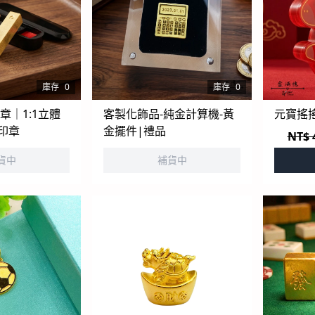
庫存
0
庫存
0
章｜1:1立體
客製化飾品-純金計算機-黃
元寶搖搖
金印章
金擺件|禮品
NT$ 
貨中
補貨中