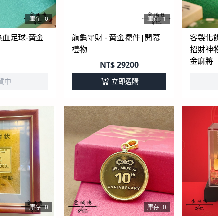
庫存
0
庫存
1
熱血足球-黃金
龍龜守財 - 黃金擺件|開幕
客製化飾品 -【麻
禮物
招財神物】
金麻將
NT$
29200
貨中
立即選購
庫存
0
庫存
0