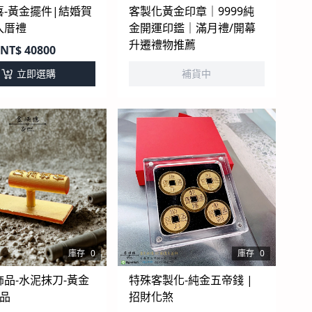
喜-黃金擺件|結婚賀
客製化黃金印章｜9999純
入厝禮
金開運印鑑｜滿月禮/開幕
升遷禮物推薦
NT$
40800
立即選購
補貨中
庫存
0
庫存
0
品-水泥抹刀-黃金
特殊客製化-純金五帝錢 |
禮品
招財化煞