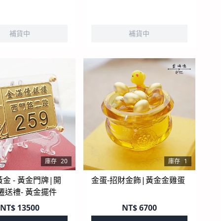
補貨中
補貨中
庫存
20
庫存
1
金 - 黃金門牌|開
金蛋-招財金飾|黃金金雞蛋
遷送禮- 黃金擺件
NT$
13500
NT$
6700