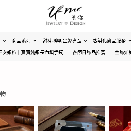
格
商品系列
謝神-神明金牌專區
客製化飾品服務
平安銀飾｜寶寶純銀長命鎖手鐲
各節日飾品推薦
金飾知
物