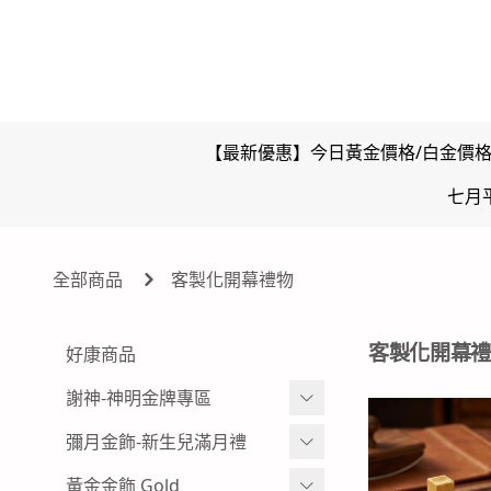
【最新優惠】今日黃金價格/白金價
七月
全部商品
客製化開幕禮物
客製化開幕禮
好康商品
謝神-神明金牌專區
雙面壓克力浮字款-神明金牌
彌月金飾-新生兒滿月禮
玻璃框、木框樣式-黃金神明金
彌月金飾 生肖
黃金金飾 Gold