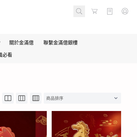
Cart
關於金滿億
聯繫金滿億銀樓
識必看