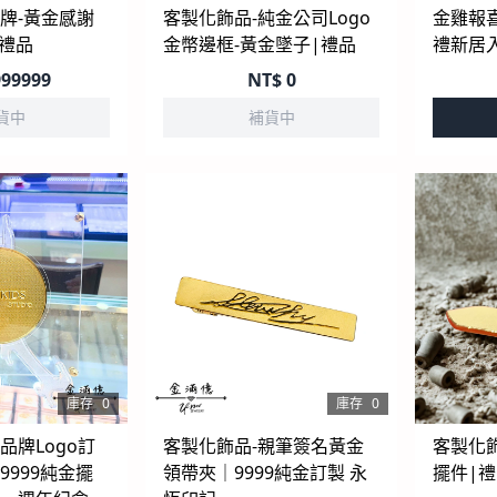
牌-黃金感謝
客製化飾品-純金公司Logo
金雞報
|禮品
金幣邊框-黃金墜子|禮品
禮新居
99999
NT$
0
貨中
補貨中
庫存
0
庫存
0
品牌Logo訂
客製化飾品-親筆簽名黃金
客製化飾
9999純金擺
領帶夾｜9999純金訂製 永
擺件|