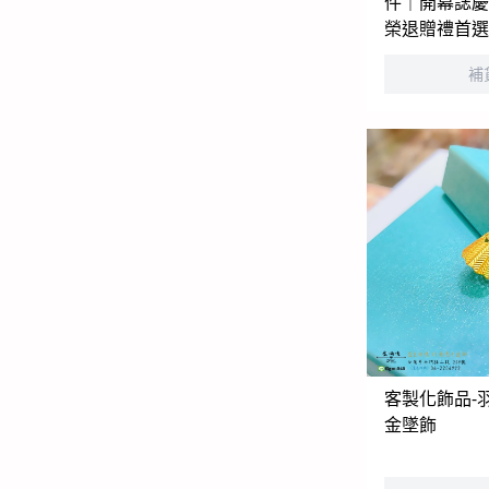
件｜開幕誌
榮退贈禮首
補
客製化飾品-
金墜飾