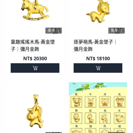
庫存
1
庫存
1
童趣搖搖木馬-黃金墜
逐夢萌馬-黃金墜子｜
子｜彌月金飾
彌月金飾
NT$
20300
NT$
18100