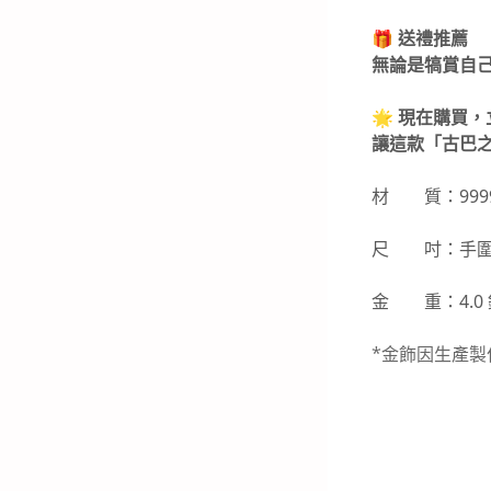
金)-K金飾品
🎁 送禮推薦
無論是犒賞自
🌟 現在購買
讓這款「古巴
材 質：999
尺 吋：手圍1
金 重：4.0
*金飾因生產