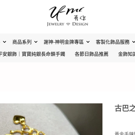
格
商品系列
謝神-神明金牌專區
客製化飾品服務
平安銀飾｜寶寶純銀長命鎖手鐲
各節日飾品推薦
金飾知
古巴之
黃金手鍊