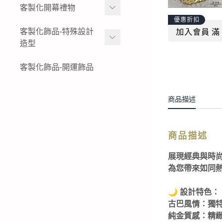
女生黃金項鍊
金幣
客製化開幕禮物
黃金姓名戒指
結婚金飾套組-花草
優惠折扣
女生黃金小套鍊
黃金水晶擺件
K金與白金姓名項鍊-墜飾-
黃金擺件-絨沙金擺件
客製化飾品-特殊設計
加入會員 滿 
結婚金飾套組-蝴蝶
戒指
造型
黃金墜子-黃金吊墜
黃金木框擺件
公司logo 品牌
結婚金飾套組-蝴蝶結
純銀姓名項鍊-墜飾-戒指
女生黃金戒指
黃金獎狀-絨沙金立體擺件
特殊客製化飾品-黃金鑰匙
客製化飾品-開運飾品
現貨商品-黃金擺飾
結婚金飾套組-龍鳳
圈
純銀姓名手鍊
男生黃金戒指
黃金立體造型擺件
生財工具-黃金墜飾
結婚金飾套組租借-金飾出
特殊客製化飾品-黃金項鍊-
商品描述
租
黃金胸章
黃金墜子
特殊客製化飾品-黃金耳環
商品描述
特殊客製化飾品-黃金手鍊-
展現經典與時
黃金手環
為您帶來如同
特殊客製化飾品-黃金戒指
🌙 設計特色：
特殊客製化飾品-銀飾飾品
古巴風情：獨
純金質感：精
特殊客製化飾品-白金(鉑