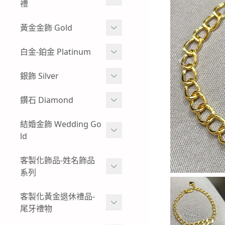
牌
禮
玻璃框、木框樣式-黃金神
彌月金飾 生肖
黃金金飾 Gold
明金牌
彌月金飾 手鍊
蠶絲蠟線系列
白金-鉑金 Platinum
其他特殊樣式-黃金神明金
牌
彌月金飾 手繩蠟線
黃金耳環
白金耳環
銀飾 Silver
客製化飾品-神明金飾-黃金
彌月金飾 訂做-客製化
黃金情侶對戒
男生白金項鍊
項鍊
小朋友純銀手環
鑽石 Diamond
彌月金飾 項鍊
過年發紅包-黃金紅包袋
女生白金項鍊-白金墜子
小朋友純銀手鍊
鑽石手鍊
結婚金飾 Wedding Go
彌月金飾 禮盒
黃金金塊-黃金擺飾
白金手鍊-手環
ld
純銀墜飾
鑽石戒指
招財貔貅 - 黃金貔貅手鍊
白金戒指-對戒
男生純銀項鍊
結婚金飾套組-寬面款
客製化飾品-姓名飾品
鑽石項鍊-鑽石墜飾
男生黃金手鍊-黃金手環
系列
結婚金飾套組-幸運草
復古懷舊感-出清優惠-鑽石
女生黃金手鍊-黃金手環
商品
黃金姓名項鍊-墜飾
客製化黃金退休禮品-
結婚金飾套組-愛心
尾牙禮物
男生黃金項鍊
黃金姓名手鍊
結婚金飾套組-圖騰