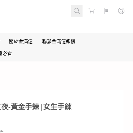
Cart
關於金滿億
聯繫金滿億銀樓
識必看
夜-黃金手鍊|女生手鍊
環