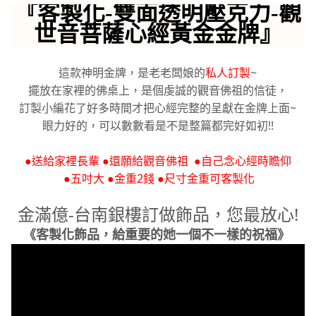
『客製化-雙面透明壓克力-觀
世音菩薩心經黃金金牌』
這款神明金牌，是老老闆娘的
私人訂製
~
擺放在家裡的佛桌上，是個虔誠的觀音佛祖的信徒，
訂製小編花了好多時間才把心經完整的呈獻在金牌上面~
眼力好的，可以數數看是不是整篇都完好如初!!
●送給家裡長輩 ●還願給觀音佛祖 ●自己念心經時瞻仰
●五吋大 ●金重2錢 ●尺寸金重可客製化
金滿億-台南銀樓訂做飾品，您最放心!
《客製化飾品，給重要的她一個不一樣的祝福》