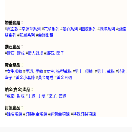
婚禮套組：
#
寬面款
#
幸運草系列
#
花草系列
#
愛心系列
#
圖騰系列
#
蝴蝶系列
#
蝴蝶
結系列
#
龍鳳系列
#
金飾出租
鑽石產品：
#
鑽石, 鑽戒
#
情人對戒
#
鑽石, 墜子
黃金產品：
#
女生項鍊
#
手環, 手鍊
#
女生, 造型戒指
#
男士, 項鍊
#
男士, 戒指
#
時尚,
墜子
#
黃金小套鍊
#
黃金尾戒
#
黃金耳環
鉑金(白金)產品：
#
戒指, 對戒
#
手鍊, 手環
#
墜子, 套鍊
訂製產品：
特殊訂製項鍊
#
姓名項鍊
#
訂製K金項鍊
#
純黃金項鍊
#