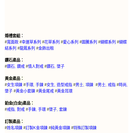
婚禮套組：
#
寬面款
#
幸運草系列
#
花草系列
#
愛心系列
#
圖騰系列
#
蝴蝶系列
#
蝴蝶
結系列
#
龍鳳系列
#
金飾出租
鑽石產品：
#
鑽石, 鑽戒
#
情人對戒
#
鑽石, 墜子
黃金產品：
#
女生項鍊
#
手環, 手鍊
#
女生, 造型戒指
#
男士, 項鍊
#
男士, 戒指
#
時尚,
墜子
#
黃金小套鍊
#
黃金尾戒
#
黃金耳環
鉑金(白金)產品：
#
戒指, 對戒
#
手鍊, 手環
#
墜子, 套鍊
訂製產品：
特殊訂製項鍊
#
姓名項鍊
#
訂製K金項鍊
#
純黃金項鍊
#