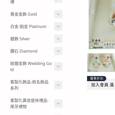
牌
禮
玻璃框、木框樣式-黃金神
彌月金飾 生肖
黃金金飾 Gold
明金牌
彌月金飾 手鍊
蠶絲蠟線系列
白金-鉑金 Platinum
其他特殊樣式-黃金神明金
牌
彌月金飾 手繩蠟線
黃金耳環
白金耳環
銀飾 Silver
客製化飾品-神明金飾-黃金
彌月金飾 訂做-客製化
黃金情侶對戒
男生白金項鍊
項鍊
小朋友純銀手環
鑽石 Diamond
彌月金飾 項鍊
過年發紅包-黃金紅包袋
女生白金項鍊-白金墜子
小朋友純銀手鍊
鑽石手鍊
結婚金飾 Wedding Go
彌月金飾 禮盒
黃金金塊-黃金擺飾
白金手鍊-手環
ld
純銀墜飾
鑽石戒指
招財貔貅 - 黃金貔貅手鍊
白金戒指-對戒
優惠折扣
男生純銀項鍊
結婚金飾套組-寬面款
客製化飾品-姓名飾品
鑽石項鍊-鑽石墜飾
加入會員 滿 
男生黃金手鍊-黃金手環
系列
結婚金飾套組-幸運草
復古懷舊感-出清優惠-鑽石
女生黃金手鍊-黃金手環
商品
黃金姓名項鍊-墜飾
客製化黃金退休禮品-
結婚金飾套組-愛心
尾牙禮物
男生黃金項鍊
黃金姓名手鍊
結婚金飾套組-圖騰