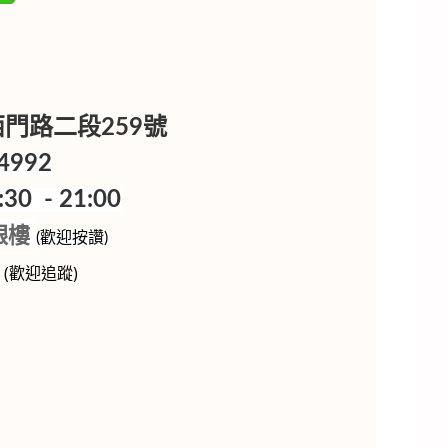
樓
區西門路二段259號
4992
0 - 21:00
銀樓
(歡迎按讚)
p
(歡迎追蹤)