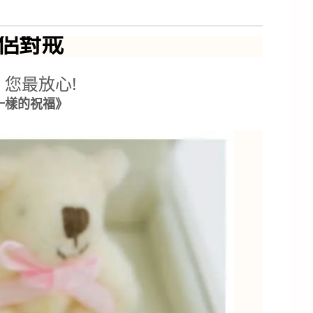
情侶對戒
您最放心!
一樣的祝福》