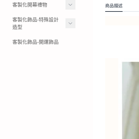
女生黃金項鍊
金幣
客製化開幕禮物
商品描述
黃金姓名戒指
結婚金飾套組-花草
女生黃金小套鍊
黃金水晶擺件
K金與白金姓名項鍊-墜飾-
黃金擺件-絨沙金擺件
客製化飾品-特殊設計
結婚金飾套組-蝴蝶
戒指
造型
黃金墜子-黃金吊墜
黃金木框擺件
公司logo 品牌
結婚金飾套組-蝴蝶結
純銀姓名項鍊-墜飾-戒指
女生黃金戒指
黃金獎狀-絨沙金立體擺件
特殊客製化飾品-黃金鑰匙
客製化飾品-開運飾品
現貨商品-黃金擺飾
結婚金飾套組-龍鳳
圈
純銀姓名手鍊
男生黃金戒指
黃金立體造型擺件
生財工具-黃金墜飾
結婚金飾套組租借-金飾出
特殊客製化飾品-黃金項鍊-
租
黃金胸章
黃金墜子
特殊客製化飾品-黃金耳環
特殊客製化飾品-黃金手鍊-
黃金手環
特殊客製化飾品-黃金戒指
特殊客製化飾品-銀飾飾品
特殊客製化飾品-白金(鉑