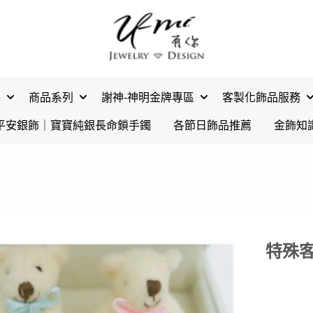
格
商品系列
謝神-神明金牌專區
客製化飾品服務
平安銀飾｜寶寶純銀長命鎖手鐲
各節日飾品推薦
金飾知
特殊