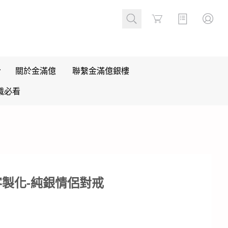
Cart
關於金滿億
聯繫金滿億銀樓
識必看
客製化-純銀情侶對戒