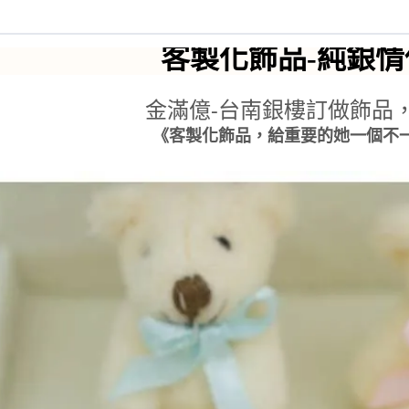
客製化飾品-純銀
金滿億-台南銀樓訂做飾品，
《客製化飾品，給重要的她一個不