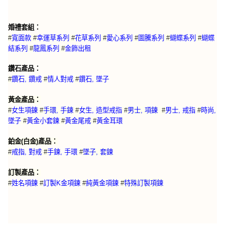
婚禮套組：
#
寬面款
#
幸運草系列
#
花草系列
#
愛心系列
#
圖騰系列
#
蝴蝶系列
#
蝴蝶
結系列
#
龍鳳系列
#
金飾出租
鑽石產品：
#
鑽石, 鑽戒
#
情人對戒
#
鑽石, 墜子
黃金產品：
#
女生項鍊
#
手環, 手鍊
#
女生, 造型戒指
#
男士, 項鍊
#
男士, 戒指
#
時尚,
墜子
#
黃金小套鍊
#
黃金尾戒
#
黃金耳環
鉑金(白金)產品：
#
戒指, 對戒
#
手鍊, 手環
#
墜子, 套鍊
訂製產品：
特殊訂製項鍊
#
姓名項鍊
#
訂製K金項鍊
#
純黃金項鍊
#