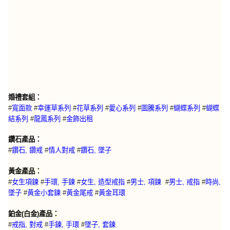
婚禮套組：
#
寬面款
#
幸運草系列
#
花草系列
#
愛心系列
#
圖騰系列
#
蝴蝶系列
#
蝴蝶
結系列
#
龍鳳系列
#
金飾出租
鑽石產品：
#
鑽石, 鑽戒
#
情人對戒
#
鑽石, 墜子
黃金產品：
#
女生項鍊
#
手環, 手鍊
#
女生, 造型戒指
#
男士, 項鍊
#
男士, 戒指
#
時尚,
墜子
#
黃金小套鍊
#
黃金尾戒
#
黃金耳環
鉑金(白金)產品：
#
戒指, 對戒
#
手鍊, 手環
#
墜子, 套鍊