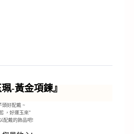
珮-黃金項鍊
』
頭好配戴 ~
起 ，好運玉來"
以配戴的飾品吧!