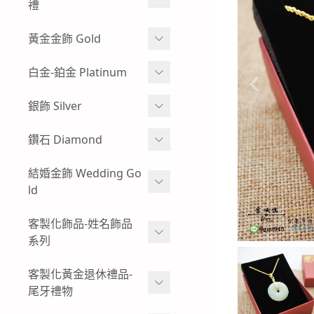
牌
禮
玻璃框、木框樣式-黃金神
彌月金飾 生肖
黃金金飾 Gold
明金牌
彌月金飾 手鍊
蠶絲蠟線系列
白金-鉑金 Platinum
其他特殊樣式-黃金神明金
牌
彌月金飾 手繩蠟線
黃金耳環
白金耳環
銀飾 Silver
客製化飾品-神明金飾-黃金
彌月金飾 訂做-客製化
黃金情侶對戒
男生白金項鍊
項鍊
小朋友純銀手環
鑽石 Diamond
彌月金飾 項鍊
過年發紅包-黃金紅包袋
女生白金項鍊-白金墜子
小朋友純銀手鍊
鑽石手鍊
結婚金飾 Wedding Go
彌月金飾 禮盒
黃金金塊-黃金擺飾
白金手鍊-手環
ld
純銀墜飾
鑽石戒指
招財貔貅 - 黃金貔貅手鍊
白金戒指-對戒
男生純銀項鍊
結婚金飾套組-寬面款
客製化飾品-姓名飾品
鑽石項鍊-鑽石墜飾
男生黃金手鍊-黃金手環
系列
結婚金飾套組-幸運草
復古懷舊感-出清優惠-鑽石
女生黃金手鍊-黃金手環
商品
黃金姓名項鍊-墜飾
客製化黃金退休禮品-
結婚金飾套組-愛心
尾牙禮物
男生黃金項鍊
黃金姓名手鍊
結婚金飾套組-圖騰