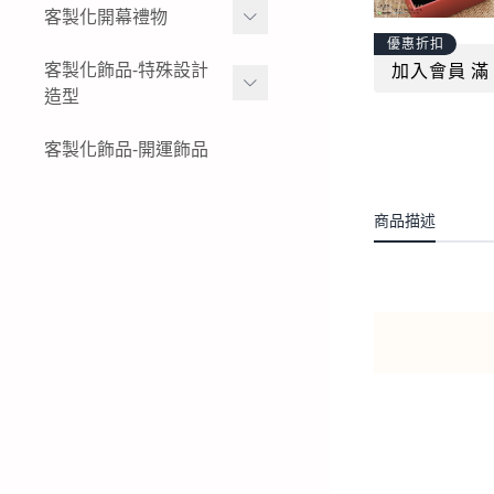
女生黃金項鍊
金幣
客製化開幕禮物
黃金姓名戒指
結婚金飾套組-花草
優惠折扣
女生黃金小套鍊
黃金水晶擺件
K金與白金姓名項鍊-墜飾-
黃金擺件-絨沙金擺件
客製化飾品-特殊設計
加入會員 滿 
結婚金飾套組-蝴蝶
戒指
造型
黃金墜子-黃金吊墜
黃金木框擺件
公司logo 品牌
結婚金飾套組-蝴蝶結
純銀姓名項鍊-墜飾-戒指
女生黃金戒指
黃金獎狀-絨沙金立體擺件
特殊客製化飾品-黃金鑰匙
客製化飾品-開運飾品
現貨商品-黃金擺飾
結婚金飾套組-龍鳳
圈
純銀姓名手鍊
男生黃金戒指
黃金立體造型擺件
生財工具-黃金墜飾
結婚金飾套組租借-金飾出
特殊客製化飾品-黃金項鍊-
商品描述
租
黃金胸章
黃金墜子
特殊客製化飾品-黃金耳環
特殊客製化飾品-黃金手鍊-
黃金手環
特殊客製化飾品-黃金戒指
特殊客製化飾品-銀飾飾品
特殊客製化飾品-白金(鉑