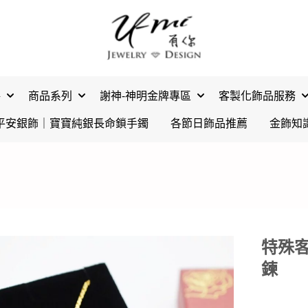
格
商品系列
謝神-神明金牌專區
客製化飾品服務
平安銀飾｜寶寶純銀長命鎖手鐲
各節日飾品推薦
金飾知
特殊客
鍊