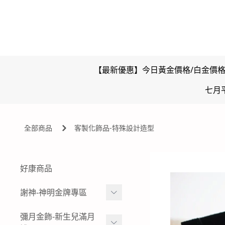
【最新優惠】今日黃金價格/白金價
七月
全部商品
客製化飾品-特殊設計造型
好康商品
謝神-神明金牌專區
雙面壓克力浮字款-神明金
彌月金飾-新生兒滿月