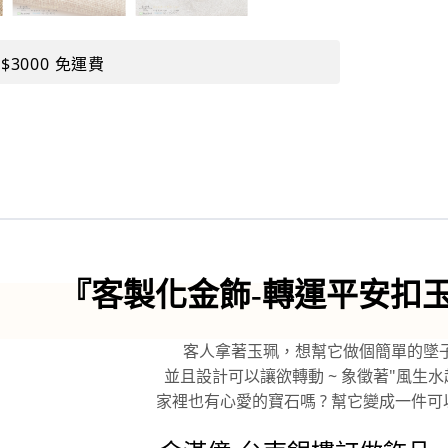
$3000 免運費
『客製化金飾-轉運平安扣玉
客人拿著玉珮，想幫它做個簡單的墜子
並且設計可以讓欲轉動 ~ 象徵著"風生水
家裡也有心愛的寶石嗎 ? 幫它變成一件可