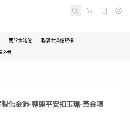
Cart
關於金滿億
聯繫金滿億銀樓
識必看
製化金飾-轉運平安扣玉珮-黃金項