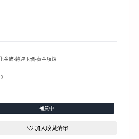
化金飾-轉運玉珮-黃金項鍊
：
0
補貨中
加入收藏清單