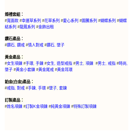
婚禮套組：
#
寬面款
#
幸運草系列
#
花草系列
#
愛心系列
#
圖騰系列
#
蝴蝶系列
#
蝴蝶
結系列
#
龍鳳系列
#
金飾出租
鑽石產品：
#
鑽石, 鑽戒
#
情人對戒
#
鑽石, 墜子
黃金產品：
#
女生項鍊
#
手環, 手鍊
#
女生, 造型戒指
#
男士, 項鍊
#
男士, 戒指
#
時尚,
墜子
#
黃金小套鍊
#
黃金尾戒
#
黃金耳環
鉑金(白金)產品：
#
戒指, 對戒
#
手鍊, 手環
#
墜子, 套鍊
訂製產品：
特殊訂製項鍊
#
姓名項鍊
#
訂製K金項鍊
#
純黃金項鍊
#