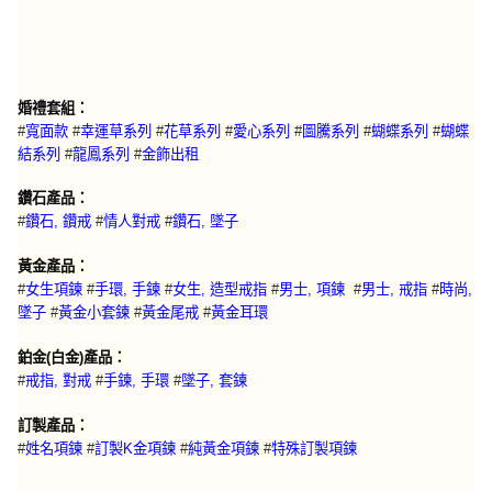
婚禮套組：
#
寬面款
#
幸運草系列
#
花草系列
#
愛心系列
#
圖騰系列
#
蝴蝶系列
#
蝴蝶
結系列
#
龍鳳系列
#
金飾出租
鑽石產品：
#
鑽石, 鑽戒
#
情人對戒
#
鑽石, 墜子
黃金產品：
#
女生項鍊
#
手環, 手鍊
#
女生, 造型戒指
#
男士, 項鍊
#
男士, 戒指
#
時尚,
墜子
#
黃金小套鍊
#
黃金尾戒
#
黃金耳環
鉑金(白金)產品：
#
戒指, 對戒
#
手鍊, 手環
#
墜子, 套鍊
訂製產品：
特殊訂製項鍊
#
姓名項鍊
#
訂製K金項鍊
#
純黃金項鍊
#