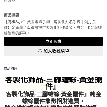
訂製品
商品摘要
【詩棋&小牛-黃金編織手繩｜客製化姓名手鍊｜彌月金
飾】金滿億台南銀樓提供客製化訂作黃金、白金、K金與純
銀飾品的服務。
立即選購
加入收藏清單
商品描述
客製化飾品-三腳蟾蜍-黃金擺
件
』
客製化飾品-三腳蟾蜍-黃金擺件』純金
蟾蜍擺件象徵招財進寶，