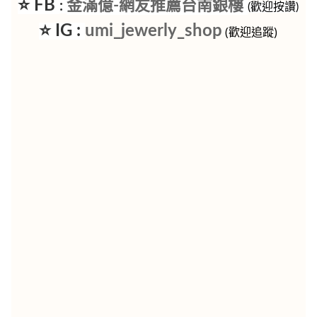
⭐ FB
金滿億-網友推薦台南銀樓
:
(歡迎按讚)
⭐ IG :
umi_jewerly_shop
(歡迎追蹤)