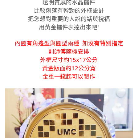
透明質感的水晶擺件
比較俐落有幹勁的外框設計
把您想對重要的人說的話與祝福
用黃金擺件表達出來吧!
內圈有角邊型與圓型兩種 如沒有特別指定
則師傅隨機安排
外框尺寸約15x17公分
黃金版面約12公分寬
金重一錢起可以製作