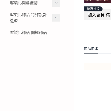
女生黃金項鍊
金幣
客製化開幕禮物
黃金姓名戒指
結婚金飾套組-花草
優惠折扣
女生黃金小套鍊
黃金水晶擺件
K金與白金姓名項鍊-墜飾-
黃金擺件-絨沙金擺件
客製化飾品-特殊設計
加入會員 滿 
結婚金飾套組-蝴蝶
戒指
造型
黃金墜子-黃金吊墜
黃金木框擺件
公司logo 品牌
結婚金飾套組-蝴蝶結
純銀姓名項鍊-墜飾-戒指
女生黃金戒指
黃金獎狀-絨沙金立體擺件
特殊客製化飾品-黃金鑰匙
客製化飾品-開運飾品
現貨商品-黃金擺飾
結婚金飾套組-龍鳳
圈
純銀姓名手鍊
男生黃金戒指
黃金立體造型擺件
生財工具-黃金墜飾
結婚金飾套組租借-金飾出
特殊客製化飾品-黃金項鍊-
商品描述
租
黃金胸章
黃金墜子
特殊客製化飾品-黃金耳環
特殊客製化飾品-黃金手鍊-
黃金手環
特殊客製化飾品-黃金戒指
特殊客製化飾品-銀飾飾品
特殊客製化飾品-白金(鉑