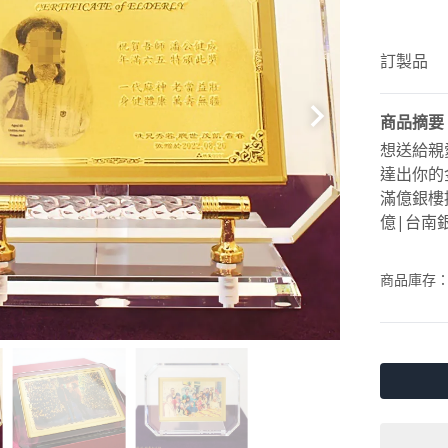
訂製品
商品摘要
想送給親
達出你的
滿億銀樓
億|台南
商品庫存