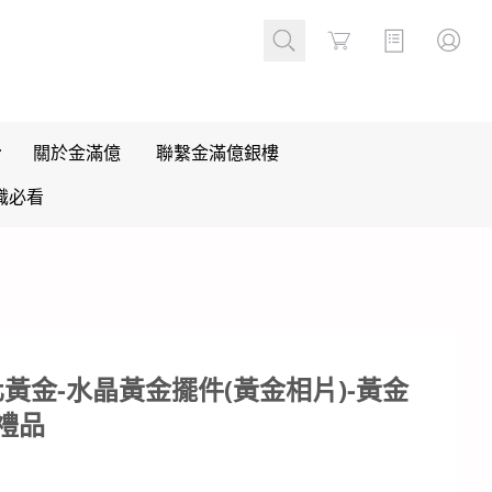
Cart
關於金滿億
聯繫金滿億銀樓
識必看
黃金-水晶黃金擺件(黃金相片)-黃金
禮品