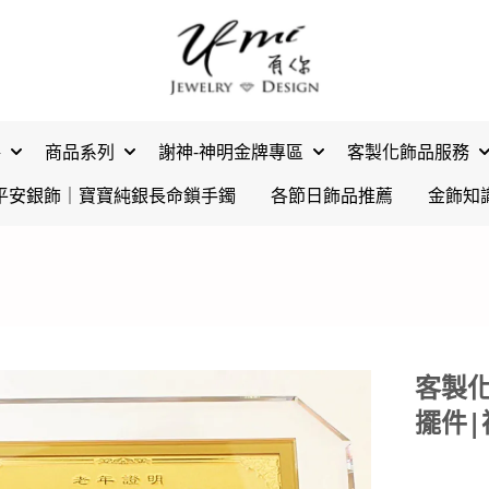
格
商品系列
謝神-神明金牌專區
客製化飾品服務
平安銀飾｜寶寶純銀長命鎖手鐲
各節日飾品推薦
金飾知
客製化
擺件|