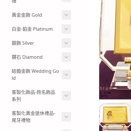
禮
玻璃框、木框樣式-黃金神
彌月金飾 生肖
黃金金飾 Gold
明金牌
彌月金飾 手鍊
蠶絲蠟線系列
白金-鉑金 Platinum
其他特殊樣式-黃金神明金
牌
彌月金飾 手繩蠟線
黃金耳環
白金耳環
銀飾 Silver
客製化飾品-神明金飾-黃金
彌月金飾 訂做-客製化
黃金情侶對戒
男生白金項鍊
項鍊
小朋友純銀手環
鑽石 Diamond
彌月金飾 項鍊
過年發紅包-黃金紅包袋
女生白金項鍊-白金墜子
小朋友純銀手鍊
鑽石手鍊
結婚金飾 Wedding Go
彌月金飾 禮盒
黃金金塊-黃金擺飾
白金手鍊-手環
ld
純銀墜飾
鑽石戒指
招財貔貅 - 黃金貔貅手鍊
白金戒指-對戒
男生純銀項鍊
結婚金飾套組-寬面款
客製化飾品-姓名飾品
鑽石項鍊-鑽石墜飾
男生黃金手鍊-黃金手環
系列
結婚金飾套組-幸運草
復古懷舊感-出清優惠-鑽石
女生黃金手鍊-黃金手環
商品
黃金姓名項鍊-墜飾
客製化黃金退休禮品-
結婚金飾套組-愛心
尾牙禮物
男生黃金項鍊
黃金姓名手鍊
結婚金飾套組-圖騰