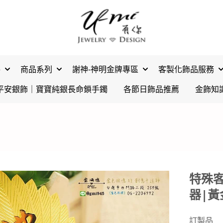
格
商品系列
謝神-神明金牌專區
客製化飾品服務
平安銀飾｜寶寶純銀長命鎖手鐲
各節日飾品推薦
金飾知
特殊客
器|黃
訂製品