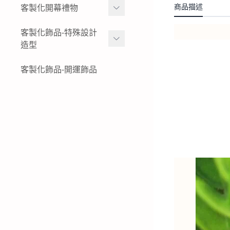
女生黃金項鍊
金幣
商品描述
客製化開幕禮物
黃金姓名戒指
結婚金飾套組-花草
女生黃金小套鍊
黃金水晶擺件
K金與白金姓名項鍊-墜飾-
黃金擺件-絨沙金擺件
客製化飾品-特殊設計
結婚金飾套組-蝴蝶
戒指
造型
黃金墜子-黃金吊墜
黃金木框擺件
公司logo 品牌
結婚金飾套組-蝴蝶結
純銀姓名項鍊-墜飾-戒指
女生黃金戒指
黃金獎狀-絨沙金立體擺件
特殊客製化飾品-黃金鑰匙
客製化飾品-開運飾品
現貨商品-黃金擺飾
結婚金飾套組-龍鳳
圈
純銀姓名手鍊
男生黃金戒指
黃金立體造型擺件
生財工具-黃金墜飾
結婚金飾套組租借-金飾出
特殊客製化飾品-黃金項鍊-
租
黃金胸章
黃金墜子
特殊客製化飾品-黃金耳環
特殊客製化飾品-黃金手鍊-
黃金手環
特殊客製化飾品-黃金戒指
特殊客製化飾品-銀飾飾品
特殊客製化飾品-白金(鉑