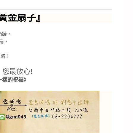
黃金扇子』
酒罐，
扇，
!!
您最放心!
一樣的祝福》