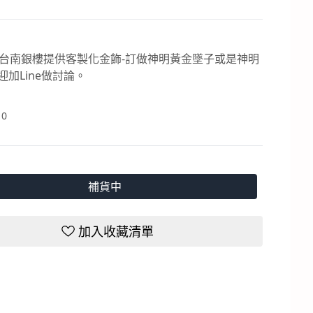
|台南銀樓提供客製化金飾-訂做神明黃金墜子或是神明
迎加Line做討論。
：
0
補貨中
加入收藏清單