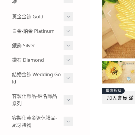
牌
禮
玻璃框、木框樣式-黃金神
彌月金飾 生肖
黃金金飾 Gold
明金牌
彌月金飾 手鍊
蠶絲蠟線系列
白金-鉑金 Platinum
其他特殊樣式-黃金神明金
牌
彌月金飾 手繩蠟線
黃金耳環
白金耳環
銀飾 Silver
客製化飾品-神明金飾-黃金
彌月金飾 訂做-客製化
黃金情侶對戒
男生白金項鍊
項鍊
小朋友純銀手環
鑽石 Diamond
彌月金飾 項鍊
過年發紅包-黃金紅包袋
女生白金項鍊-白金墜子
小朋友純銀手鍊
鑽石手鍊
結婚金飾 Wedding Go
彌月金飾 禮盒
黃金金塊-黃金擺飾
白金手鍊-手環
ld
純銀墜飾
鑽石戒指
招財貔貅 - 黃金貔貅手鍊
優惠折扣
白金戒指-對戒
男生純銀項鍊
結婚金飾套組-寬面款
客製化飾品-姓名飾品
鑽石項鍊-鑽石墜飾
加入會員 滿 
男生黃金手鍊-黃金手環
系列
結婚金飾套組-幸運草
復古懷舊感-出清優惠-鑽石
女生黃金手鍊-黃金手環
商品
黃金姓名項鍊-墜飾
客製化黃金退休禮品-
結婚金飾套組-愛心
尾牙禮物
男生黃金項鍊
黃金姓名手鍊
結婚金飾套組-圖騰