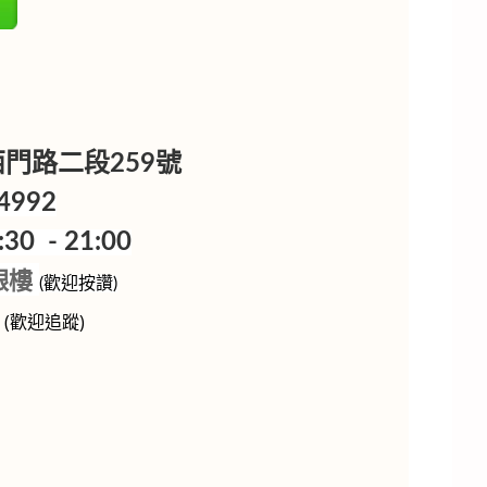
樓
區西門路二段259號
4992
0 - 21:00
銀樓
(歡迎按讚)
p
(歡迎追蹤)