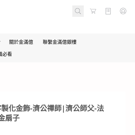
Cart
關於金滿億
聯繫金滿億銀樓
識必看
製化金飾-濟公禪師|濟公師父-法
金扇子