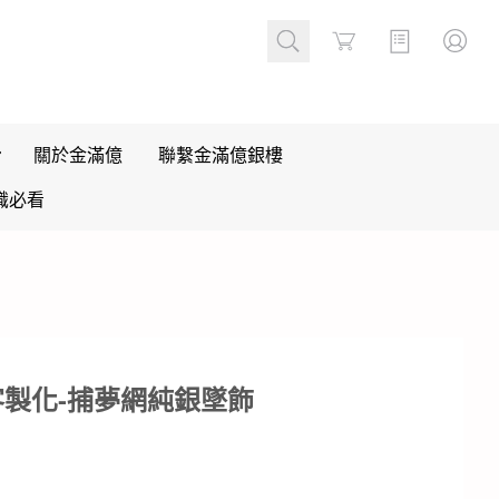
Cart
關於金滿億
聯繫金滿億銀樓
識必看
客製化-捕夢網純銀墜飾