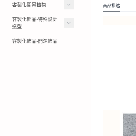
女生黃金項鍊
金幣
客製化開幕禮物
商品描述
黃金姓名戒指
結婚金飾套組-花草
女生黃金小套鍊
黃金水晶擺件
K金與白金姓名項鍊-墜飾-
黃金擺件-絨沙金擺件
客製化飾品-特殊設計
結婚金飾套組-蝴蝶
戒指
造型
黃金墜子-黃金吊墜
黃金木框擺件
公司logo 品牌
結婚金飾套組-蝴蝶結
純銀姓名項鍊-墜飾-戒指
女生黃金戒指
黃金獎狀-絨沙金立體擺件
特殊客製化飾品-黃金鑰匙
客製化飾品-開運飾品
現貨商品-黃金擺飾
結婚金飾套組-龍鳳
圈
純銀姓名手鍊
男生黃金戒指
黃金立體造型擺件
生財工具-黃金墜飾
結婚金飾套組租借-金飾出
特殊客製化飾品-黃金項鍊-
租
黃金胸章
黃金墜子
特殊客製化飾品-黃金耳環
特殊客製化飾品-黃金手鍊-
黃金手環
特殊客製化飾品-黃金戒指
特殊客製化飾品-銀飾飾品
特殊客製化飾品-白金(鉑