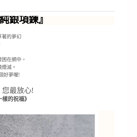
-純銀項鍊
』
浮著的夢幻
。
被困在網中，
飛煙滅。
個好夢喔!
您最放心!
一樣的祝福》