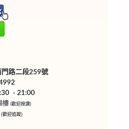
樓
區西門路二段259號
4992
0 - 21:00
銀樓
(歡迎按讚)
p
(歡迎追蹤)