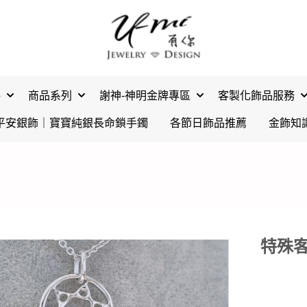
格
商品系列
謝神-神明金牌專區
客製化飾品服務
平安銀飾｜寶寶純銀長命鎖手鐲
各節日飾品推薦
金飾知
特殊