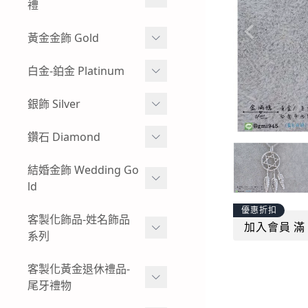
牌
禮
玻璃框、木框樣式-黃金神
彌月金飾 生肖
黃金金飾 Gold
明金牌
彌月金飾 手鍊
蠶絲蠟線系列
白金-鉑金 Platinum
其他特殊樣式-黃金神明金
牌
彌月金飾 手繩蠟線
黃金耳環
白金耳環
銀飾 Silver
客製化飾品-神明金飾-黃金
彌月金飾 訂做-客製化
黃金情侶對戒
男生白金項鍊
項鍊
小朋友純銀手環
鑽石 Diamond
彌月金飾 項鍊
過年發紅包-黃金紅包袋
女生白金項鍊-白金墜子
小朋友純銀手鍊
鑽石手鍊
結婚金飾 Wedding Go
彌月金飾 禮盒
黃金金塊-黃金擺飾
白金手鍊-手環
ld
純銀墜飾
鑽石戒指
招財貔貅 - 黃金貔貅手鍊
白金戒指-對戒
優惠折扣
男生純銀項鍊
結婚金飾套組-寬面款
客製化飾品-姓名飾品
鑽石項鍊-鑽石墜飾
加入會員 滿 
男生黃金手鍊-黃金手環
系列
結婚金飾套組-幸運草
復古懷舊感-出清優惠-鑽石
女生黃金手鍊-黃金手環
商品
黃金姓名項鍊-墜飾
客製化黃金退休禮品-
結婚金飾套組-愛心
尾牙禮物
男生黃金項鍊
黃金姓名手鍊
結婚金飾套組-圖騰