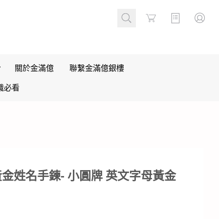
Cart
關於金滿億
聯繫金滿億銀樓
識必看
金姓名手鍊- 小圓牌 英文字母黃金