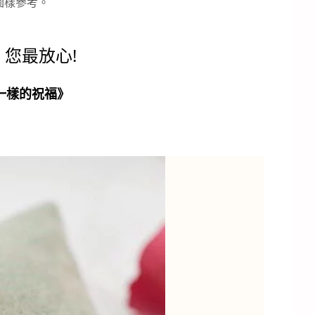
圖樣參考。
您最放心!
一樣的祝福》