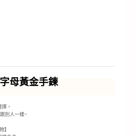
文字母黃金手鍊
選擇，
跟別人一樣~
物】