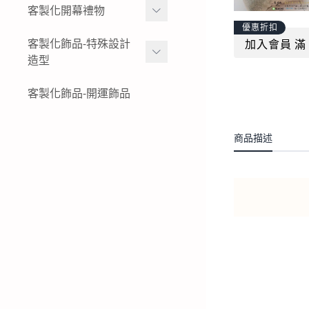
女生黃金項鍊
金幣
客製化開幕禮物
黃金姓名戒指
結婚金飾套組-花草
優惠折扣
女生黃金小套鍊
黃金水晶擺件
K金與白金姓名項鍊-墜飾-
黃金擺件-絨沙金擺件
客製化飾品-特殊設計
加入會員 滿 
結婚金飾套組-蝴蝶
戒指
造型
黃金墜子-黃金吊墜
黃金木框擺件
公司logo 品牌
結婚金飾套組-蝴蝶結
純銀姓名項鍊-墜飾-戒指
女生黃金戒指
黃金獎狀-絨沙金立體擺件
特殊客製化飾品-黃金鑰匙
客製化飾品-開運飾品
現貨商品-黃金擺飾
結婚金飾套組-龍鳳
圈
純銀姓名手鍊
男生黃金戒指
黃金立體造型擺件
生財工具-黃金墜飾
結婚金飾套組租借-金飾出
特殊客製化飾品-黃金項鍊-
商品描述
租
黃金胸章
黃金墜子
特殊客製化飾品-黃金耳環
特殊客製化飾品-黃金手鍊-
黃金手環
特殊客製化飾品-黃金戒指
特殊客製化飾品-銀飾飾品
特殊客製化飾品-白金(鉑