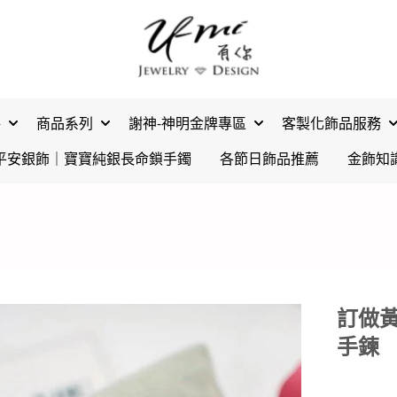
格
商品系列
謝神-神明金牌專區
客製化飾品服務
平安銀飾｜寶寶純銀長命鎖手鐲
各節日飾品推薦
金飾知
訂做黃
手鍊