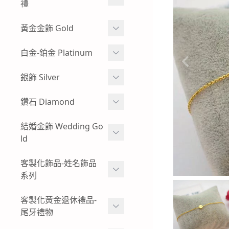
牌
禮
玻璃框、木框樣式-黃金神
彌月金飾 生肖
黃金金飾 Gold
明金牌
彌月金飾 手鍊
蠶絲蠟線系列
白金-鉑金 Platinum
其他特殊樣式-黃金神明金
牌
彌月金飾 手繩蠟線
黃金耳環
白金耳環
銀飾 Silver
客製化飾品-神明金飾-黃金
彌月金飾 訂做-客製化
黃金情侶對戒
男生白金項鍊
項鍊
小朋友純銀手環
鑽石 Diamond
彌月金飾 項鍊
過年發紅包-黃金紅包袋
女生白金項鍊-白金墜子
小朋友純銀手鍊
鑽石手鍊
結婚金飾 Wedding Go
彌月金飾 禮盒
黃金金塊-黃金擺飾
白金手鍊-手環
ld
純銀墜飾
鑽石戒指
招財貔貅 - 黃金貔貅手鍊
白金戒指-對戒
男生純銀項鍊
結婚金飾套組-寬面款
客製化飾品-姓名飾品
鑽石項鍊-鑽石墜飾
男生黃金手鍊-黃金手環
系列
結婚金飾套組-幸運草
復古懷舊感-出清優惠-鑽石
女生黃金手鍊-黃金手環
商品
黃金姓名項鍊-墜飾
客製化黃金退休禮品-
結婚金飾套組-愛心
尾牙禮物
男生黃金項鍊
黃金姓名手鍊
結婚金飾套組-圖騰