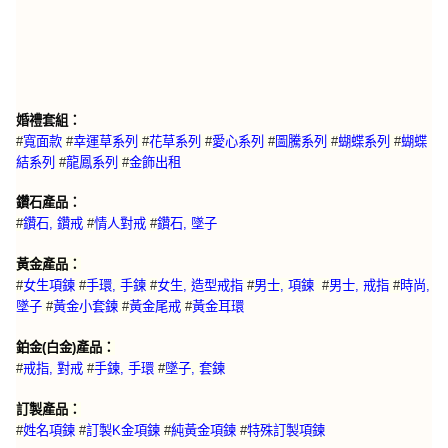
婚禮套組：
#
寬面款
#
幸運草系列
#
花草系列
#
愛心系列
#
圖騰系列
#
蝴蝶系列
#
蝴蝶
結系列
#
龍鳳系列
#
金飾出租
鑽石產品：
#
鑽石, 鑽戒
#
情人對戒
#
鑽石, 墜子
黃金產品：
#
女生項鍊
#
手環, 手鍊
#
女生, 造型戒指
#
男士, 項鍊
#
男士, 戒指
#
時尚,
墜子
#
黃金小套鍊
#
黃金尾戒
#
黃金耳環
鉑金(白金)產品：
#
戒指, 對戒
#
手鍊, 手環
#
墜子, 套鍊
訂製產品：
特殊訂製項鍊
#
姓名項鍊
#
訂製K金項鍊
#
純黃金項鍊
#