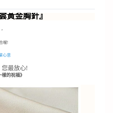
浮雲黃金胸針』
飾，
合喔!
輩心意
您最放心!
一樣的祝福》