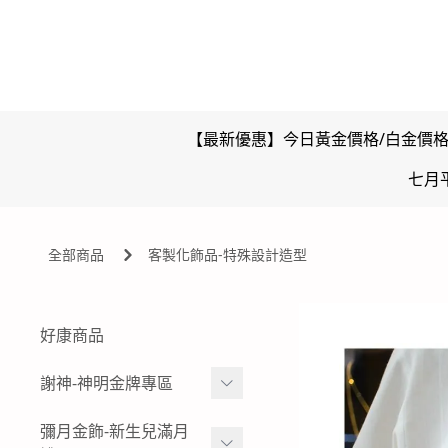
【最新優惠】今日黃金價格/白金價
七月
全部商品
客製化飾品-特殊設計造型
好康商品
謝神-神明金牌專區
雙面壓克力浮字款-神明金
彌月金飾-新生兒滿月