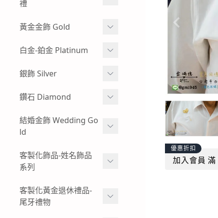
牌
禮
玻璃框、木框樣式-黃金神
彌月金飾 生肖
黃金金飾 Gold
明金牌
彌月金飾 手鍊
蠶絲蠟線系列
白金-鉑金 Platinum
其他特殊樣式-黃金神明金
牌
彌月金飾 手繩蠟線
黃金耳環
白金耳環
銀飾 Silver
客製化飾品-神明金飾-黃金
彌月金飾 訂做-客製化
黃金情侶對戒
男生白金項鍊
項鍊
小朋友純銀手環
鑽石 Diamond
彌月金飾 項鍊
過年發紅包-黃金紅包袋
女生白金項鍊-白金墜子
小朋友純銀手鍊
鑽石手鍊
結婚金飾 Wedding Go
彌月金飾 禮盒
黃金金塊-黃金擺飾
白金手鍊-手環
ld
純銀墜飾
鑽石戒指
招財貔貅 - 黃金貔貅手鍊
白金戒指-對戒
優惠折扣
男生純銀項鍊
結婚金飾套組-寬面款
客製化飾品-姓名飾品
鑽石項鍊-鑽石墜飾
加入會員 滿 
男生黃金手鍊-黃金手環
系列
結婚金飾套組-幸運草
復古懷舊感-出清優惠-鑽石
女生黃金手鍊-黃金手環
商品
黃金姓名項鍊-墜飾
客製化黃金退休禮品-
結婚金飾套組-愛心
尾牙禮物
男生黃金項鍊
黃金姓名手鍊
結婚金飾套組-圖騰