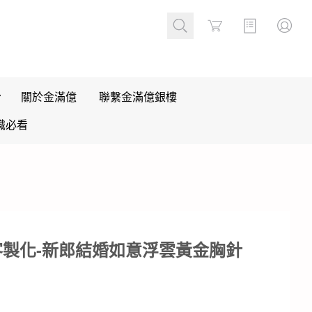
Cart
關於金滿億
聯繫金滿億銀樓
識必看
客製化-新郎結婚如意浮雲黃金胸針