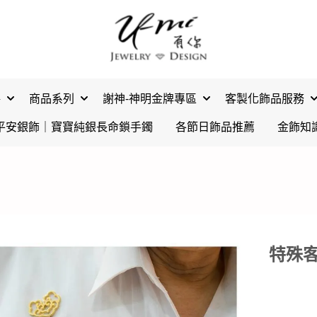
格
商品系列
謝神-神明金牌專區
客製化飾品服務
平安銀飾｜寶寶純銀長命鎖手鐲
各節日飾品推薦
金飾知
特殊