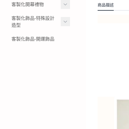
女生黃金項鍊
金幣
客製化開幕禮物
商品描述
黃金姓名戒指
結婚金飾套組-花草
女生黃金小套鍊
黃金水晶擺件
K金與白金姓名項鍊-墜飾-
黃金擺件-絨沙金擺件
客製化飾品-特殊設計
結婚金飾套組-蝴蝶
戒指
造型
黃金墜子-黃金吊墜
黃金木框擺件
公司logo 品牌
結婚金飾套組-蝴蝶結
純銀姓名項鍊-墜飾-戒指
女生黃金戒指
黃金獎狀-絨沙金立體擺件
特殊客製化飾品-黃金鑰匙
客製化飾品-開運飾品
現貨商品-黃金擺飾
結婚金飾套組-龍鳳
圈
純銀姓名手鍊
男生黃金戒指
黃金立體造型擺件
生財工具-黃金墜飾
結婚金飾套組租借-金飾出
特殊客製化飾品-黃金項鍊-
租
黃金胸章
黃金墜子
特殊客製化飾品-黃金耳環
特殊客製化飾品-黃金手鍊-
黃金手環
特殊客製化飾品-黃金戒指
特殊客製化飾品-銀飾飾品
特殊客製化飾品-白金(鉑