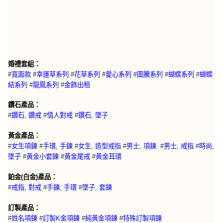
婚禮套組：
#
寬面款
#
幸運草系列
#
花草系列
#
愛心系列
#
圖騰系列
#
蝴蝶系列
#
蝴蝶
結系列
#
龍鳳系列
#
金飾出租
鑽石產品：
#
鑽石, 鑽戒
#
情人對戒
#
鑽石, 墜子
黃金產品：
#
女生項鍊
#
手環, 手鍊
#
女生, 造型戒指
#
男士, 項鍊
#
男士, 戒指
#
時尚,
墜子
#
黃金小套鍊
#
黃金尾戒
#
黃金耳環
鉑金(白金)產品：
#
戒指, 對戒
#
手鍊, 手環
#
墜子, 套鍊
訂製產品：
特殊訂製項鍊
#
姓名項鍊
#
訂製K金項鍊
#
純黃金項鍊
#