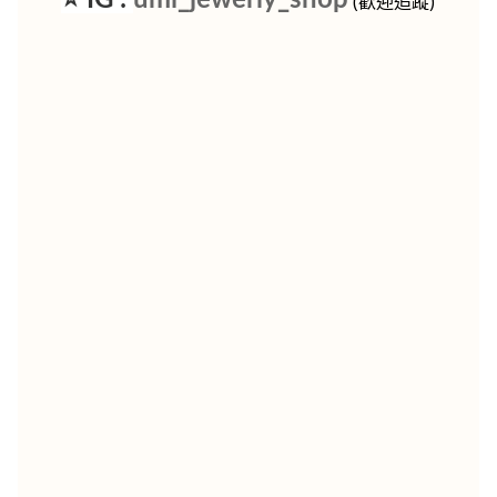
⭐ IG :
umi_jewerly_shop
(歡迎追蹤)