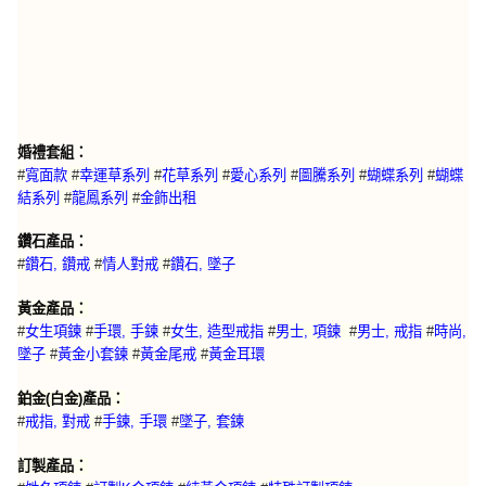
婚禮套組：
#
寬面款
#
幸運草系列
#
花草系列
#
愛心系列
#
圖騰系列
#
蝴蝶系列
#
蝴蝶
結系列
#
龍鳳系列
#
金飾出租
鑽石產品：
#
鑽石, 鑽戒
#
情人對戒
#
鑽石, 墜子
黃金產品：
#
女生項鍊
#
手環, 手鍊
#
女生, 造型戒指
#
男士, 項鍊
#
男士, 戒指
#
時尚,
墜子
#
黃金小套鍊
#
黃金尾戒
#
黃金耳環
鉑金(白金)產品：
#
戒指, 對戒
#
手鍊, 手環
#
墜子, 套鍊
訂製產品：