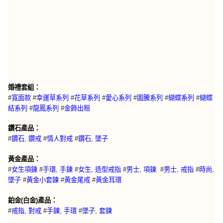
婚禮套組：
#
寬面款
#
幸運草系列
#
花草系列
#
愛心系列
#
圖騰系列
#
蝴蝶系列
#
蝴蝶
結系列
#
龍鳳系列
#
金飾出租
鑽石產品：
#
鑽石, 鑽戒
#
情人對戒
#
鑽石, 墜子
黃金產品：
#
女生項鍊
#
手環, 手鍊
#
女生, 造型戒指
#
男士, 項鍊
#
男士, 戒指
#
時尚,
墜子
#
黃金小套鍊
#
黃金尾戒
#
黃金耳環
鉑金(白金)產品：
#
戒指, 對戒
#
手鍊, 手環
#
墜子, 套鍊