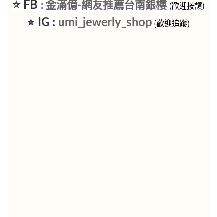
⭐ FB
金滿億-網友推薦台南銀樓
:
(歡迎按讚)
⭐ IG :
umi_jewerly_shop
(歡迎追蹤)