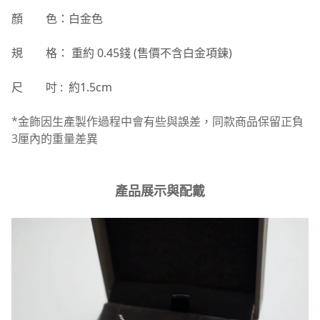
顏 色：白金色
規 格： 重約 0.45錢 (售價不含白金項鍊)
尺 吋 : 約1.5cm
*金飾因生產製作過程中會有些與誤差，同款商品保留正負
3厘內的重量差異
產品展示與配戴