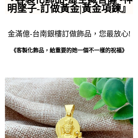
明墜子-訂做黃金|黃金項鍊』
金滿億-台南銀樓訂做飾品，您最放心!
《客製化飾品，給重要的她一個不一樣的祝福》