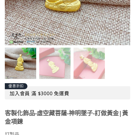
優惠折扣
加入會員 滿 $3000 免運費
客製化飾品-虛空藏菩薩-神明墜子-訂做黃金|黃
金項鍊
訂製品