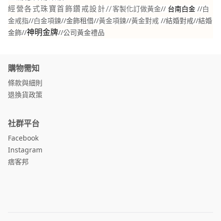
//
//
白
經營各式珠寶首飾鑽戒設計//
客製化訂做黃金
台南白金
金戒指
//
白金項鍊
//金飾租借//
黃金項鍊
//
黃金對戒
//結婚對戒//結婚
金飾//
//
公司黃金禮品
神明金牌
購物需知
條款與細則
退換貨政策
社群平台
Facebook
Instagram
痞客邦