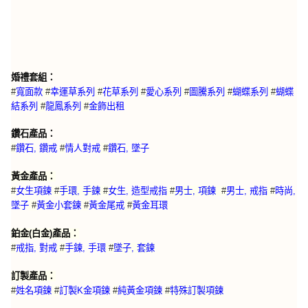
婚禮套組：
#
寬面款
#
幸運草系列
#
花草系列
#
愛心系列
#
圖騰系列
#
蝴蝶系列
#
蝴蝶
結系列
#
龍鳳系列
#
金飾出租
鑽石產品：
#
鑽石, 鑽戒
#
情人對戒
#
鑽石, 墜子
黃金產品：
#
女生項鍊
#
手環, 手鍊
#
女生, 造型戒指
#
男士, 項鍊
#
男士, 戒指
#
時尚,
墜子
#
黃金小套鍊
#
黃金尾戒
#
黃金耳環
鉑金(白金)產品：
#
戒指, 對戒
#
手鍊, 手環
#
墜子, 套鍊
訂製產品：
特殊訂製項鍊
#
姓名項鍊
#
訂製K金項鍊
#
純黃金項鍊
#