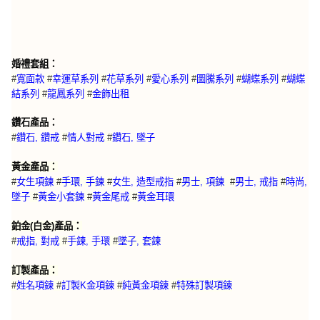
婚禮套組：
#
寬面款
#
幸運草系列
#
花草系列
#
愛心系列
#
圖騰系列
#
蝴蝶系列
#
蝴蝶
結系列
#
龍鳳系列
#
金飾出租
鑽石產品：
#
鑽石, 鑽戒
#
情人對戒
#
鑽石, 墜子
黃金產品：
#
女生項鍊
#
手環, 手鍊
#
女生, 造型戒指
#
男士, 項鍊
#
男士, 戒指
#
時尚,
墜子
#
黃金小套鍊
#
黃金尾戒
#
黃金耳環
鉑金(白金)產品：
#
戒指, 對戒
#
手鍊, 手環
#
墜子, 套鍊
訂製產品：
特殊訂製項鍊
#
姓名項鍊
#
訂製K金項鍊
#
純黃金項鍊
#