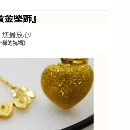
黃金墜飾
』
您最放心!
一樣的祝福》