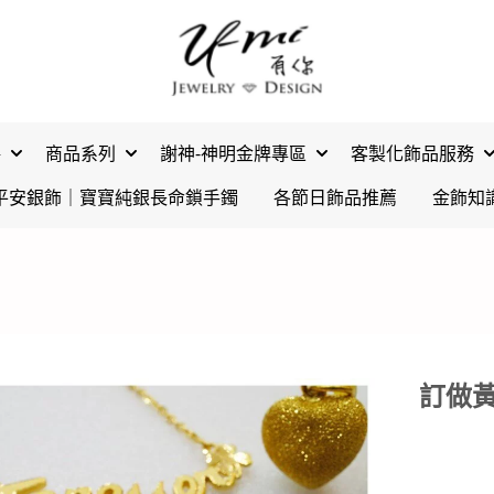
格
商品系列
謝神-神明金牌專區
客製化飾品服務
平安銀飾｜寶寶純銀長命鎖手鐲
各節日飾品推薦
金飾知
訂做