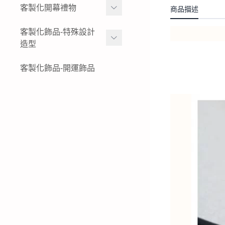
女生黃金項鍊
金幣
客製化開幕禮物
商品描述
黃金姓名戒指
結婚金飾套組-花草
女生黃金小套鍊
黃金水晶擺件
K金與白金姓名項鍊-墜飾-
黃金擺件-絨沙金擺件
客製化飾品-特殊設計
結婚金飾套組-蝴蝶
戒指
造型
黃金墜子-黃金吊墜
黃金木框擺件
公司logo 品牌
結婚金飾套組-蝴蝶結
純銀姓名項鍊-墜飾-戒指
女生黃金戒指
黃金獎狀-絨沙金立體擺件
特殊客製化飾品-黃金鑰匙
客製化飾品-開運飾品
現貨商品-黃金擺飾
結婚金飾套組-龍鳳
圈
純銀姓名手鍊
男生黃金戒指
黃金立體造型擺件
生財工具-黃金墜飾
結婚金飾套組租借-金飾出
特殊客製化飾品-黃金項鍊-
租
黃金胸章
黃金墜子
特殊客製化飾品-黃金耳環
特殊客製化飾品-黃金手鍊-
黃金手環
特殊客製化飾品-黃金戒指
特殊客製化飾品-銀飾飾品
特殊客製化飾品-白金(鉑