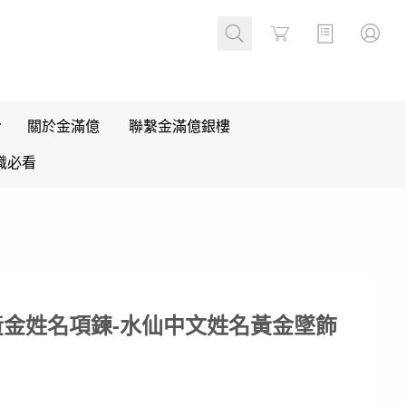
Cart
關於金滿億
聯繫金滿億銀樓
識必看
黃金姓名項鍊-水仙中文姓名黃金墜飾