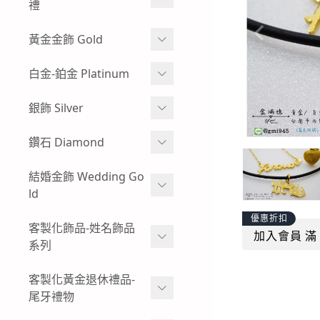
牌
禮
玻璃框、木框樣式-黃金神
彌月金飾 生肖
黃金金飾 Gold
明金牌
彌月金飾 手鍊
蠶絲蠟線系列
白金-鉑金 Platinum
其他特殊樣式-黃金神明金
牌
彌月金飾 手繩蠟線
黃金耳環
白金耳環
銀飾 Silver
客製化飾品-神明金飾-黃金
彌月金飾 訂做-客製化
黃金情侶對戒
男生白金項鍊
項鍊
小朋友純銀手環
鑽石 Diamond
彌月金飾 項鍊
過年發紅包-黃金紅包袋
女生白金項鍊-白金墜子
小朋友純銀手鍊
鑽石手鍊
結婚金飾 Wedding Go
彌月金飾 禮盒
黃金金塊-黃金擺飾
白金手鍊-手環
ld
純銀墜飾
鑽石戒指
招財貔貅 - 黃金貔貅手鍊
白金戒指-對戒
優惠折扣
男生純銀項鍊
結婚金飾套組-寬面款
客製化飾品-姓名飾品
鑽石項鍊-鑽石墜飾
加入會員 滿 
男生黃金手鍊-黃金手環
系列
結婚金飾套組-幸運草
復古懷舊感-出清優惠-鑽石
女生黃金手鍊-黃金手環
商品
黃金姓名項鍊-墜飾
客製化黃金退休禮品-
結婚金飾套組-愛心
尾牙禮物
男生黃金項鍊
黃金姓名手鍊
結婚金飾套組-圖騰