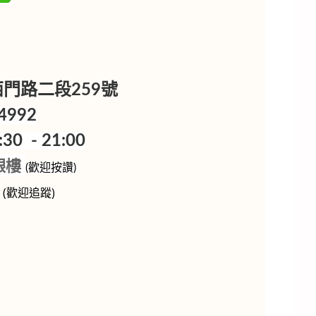
樓
區西門路二段259號
4992
0 - 21:00
銀樓
(歡迎按讚)
p
(歡迎追蹤)