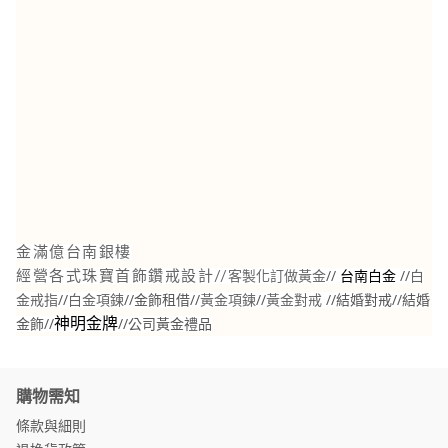
金滿億台南銀樓
//
//
白
經營各式珠寶首飾鑽戒設計//
客製化訂做黃金
台南白金
金戒指
//
白金項鍊
//金飾租借//
黃金項鍊
//
黃金對戒
//結婚對戒//結婚
金飾//
//
公司黃金禮品
神明金牌
購物需知
條款與細則