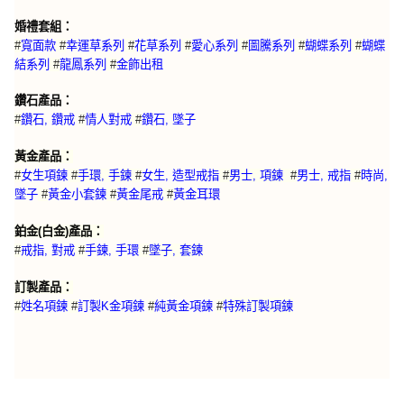
婚禮套組：
#
寬面款
#
幸運草系列
#
花草系列
#
愛心系列
#
圖騰系列
#
蝴蝶系列
#
蝴蝶
結系列
#
龍鳳系列
#
金飾出租
鑽石產品：
#
鑽石, 鑽戒
#
情人對戒
#
鑽石, 墜子
黃金產品：
#
女生項鍊
#
手環, 手鍊
#
女生, 造型戒指
#
男士, 項鍊
#
男士, 戒指
#
時尚,
墜子
#
黃金小套鍊
#
黃金尾戒
#
黃金耳環
鉑金(白金)產品：
#
戒指, 對戒
#
手鍊, 手環
#
墜子, 套鍊
訂製產品：
特殊訂製項鍊
#
姓名項鍊
#
訂製K金項鍊
#
純黃金項鍊
#