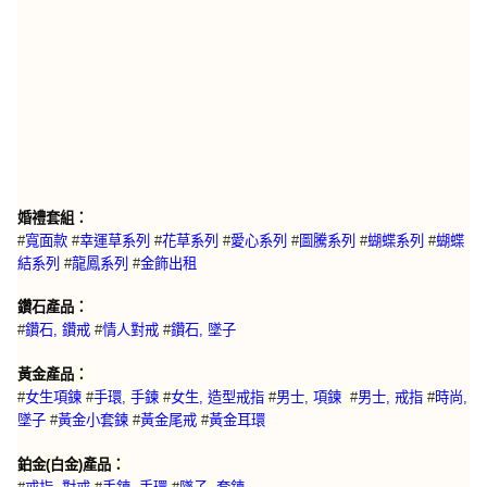
婚禮套組：
#
寬面款
#
幸運草系列
#
花草系列
#
愛心系列
#
圖騰系列
#
蝴蝶系列
#
蝴蝶
結系列
#
龍鳳系列
#
金飾出租
鑽石產品：
#
鑽石, 鑽戒
#
情人對戒
#
鑽石, 墜子
黃金產品：
#
女生項鍊
#
手環, 手鍊
#
女生, 造型戒指
#
男士, 項鍊
#
男士, 戒指
#
時尚,
墜子
#
黃金小套鍊
#
黃金尾戒
#
黃金耳環
鉑金(白金)產品：