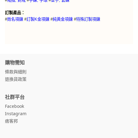
#
戒指, 對戒
#
手鍊, 手環
#
墜子, 套鍊
訂製產品：
特殊訂製項鍊
#
姓名項鍊
#
訂製K金項鍊
#
純黃金項鍊
#
購物需知
條款與細則
退換貨政策
社群平台
Facebook
Instagram
痞客邦