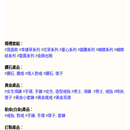
婚禮套組：
#
寬面款
#
幸運草系列
#
花草系列
#
愛心系列
#
圖騰系列
#
蝴蝶系列
#
蝴蝶
結系列
#
龍鳳系列
#
金飾出租
鑽石產品：
#
鑽石, 鑽戒
#
情人對戒
#
鑽石, 墜子
黃金產品：
#
女生項鍊
#
手環, 手鍊
#
女生, 造型戒指
#
男士, 項鍊
#
男士, 戒指
#
時尚,
墜子
#
黃金小套鍊
#
黃金尾戒
#
黃金耳環
鉑金(白金)產品：
#
戒指, 對戒
#
手鍊, 手環
#
墜子, 套鍊
訂製產品：