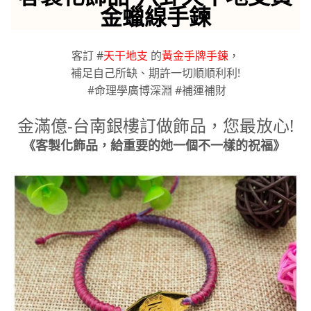
金蠟線手鍊
客訂 #
天干地支
的
黃金手牌手鍊
，
補足自己所缺、期許一切順順利利!
#命理學廣博深淵 #補運補財
金滿億-台南銀樓訂做飾品，您最放心!
《客製化飾品，給重要的她一個不一樣的祝福》