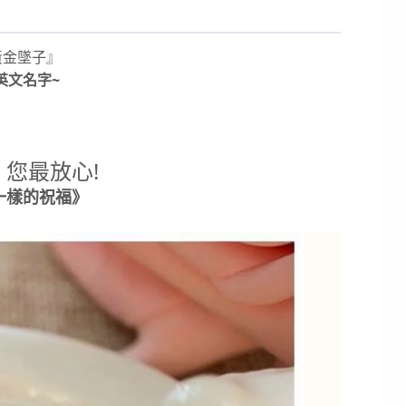
黃金墜子』
英文名字~
，
您最放心!
一樣的祝福》