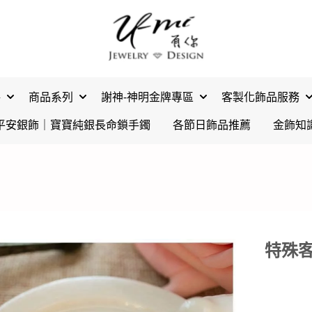
格
商品系列
謝神-神明金牌專區
客製化飾品服務
平安銀飾｜寶寶純銀長命鎖手鐲
各節日飾品推薦
金飾知
特殊