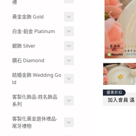
牌
禮
玻璃框、木框樣式-黃金神
彌月金飾 生肖
黃金金飾 Gold
明金牌
彌月金飾 手鍊
蠶絲蠟線系列
白金-鉑金 Platinum
其他特殊樣式-黃金神明金
牌
彌月金飾 手繩蠟線
黃金耳環
白金耳環
銀飾 Silver
客製化飾品-神明金飾-黃金
彌月金飾 訂做-客製化
黃金情侶對戒
男生白金項鍊
項鍊
小朋友純銀手環
鑽石 Diamond
彌月金飾 項鍊
過年發紅包-黃金紅包袋
女生白金項鍊-白金墜子
小朋友純銀手鍊
鑽石手鍊
結婚金飾 Wedding Go
彌月金飾 禮盒
黃金金塊-黃金擺飾
白金手鍊-手環
ld
純銀墜飾
鑽石戒指
招財貔貅 - 黃金貔貅手鍊
白金戒指-對戒
優惠折扣
男生純銀項鍊
結婚金飾套組-寬面款
客製化飾品-姓名飾品
鑽石項鍊-鑽石墜飾
加入會員 滿 
男生黃金手鍊-黃金手環
系列
結婚金飾套組-幸運草
復古懷舊感-出清優惠-鑽石
女生黃金手鍊-黃金手環
商品
黃金姓名項鍊-墜飾
客製化黃金退休禮品-
結婚金飾套組-愛心
尾牙禮物
男生黃金項鍊
黃金姓名手鍊
結婚金飾套組-圖騰