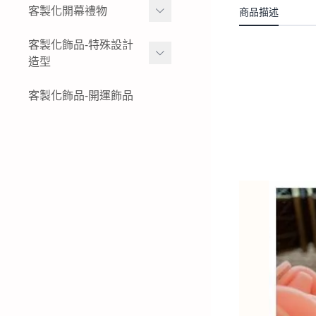
女生黃金項鍊
金幣
客製化開幕禮物
商品描述
黃金姓名戒指
結婚金飾套組-花草
女生黃金小套鍊
黃金水晶擺件
K金與白金姓名項鍊-墜飾-
黃金擺件-絨沙金擺件
客製化飾品-特殊設計
結婚金飾套組-蝴蝶
戒指
造型
黃金墜子-黃金吊墜
黃金木框擺件
公司logo 品牌
結婚金飾套組-蝴蝶結
純銀姓名項鍊-墜飾-戒指
女生黃金戒指
黃金獎狀-絨沙金立體擺件
特殊客製化飾品-黃金鑰匙
客製化飾品-開運飾品
現貨商品-黃金擺飾
結婚金飾套組-龍鳳
圈
純銀姓名手鍊
男生黃金戒指
黃金立體造型擺件
生財工具-黃金墜飾
結婚金飾套組租借-金飾出
特殊客製化飾品-黃金項鍊-
租
黃金胸章
黃金墜子
特殊客製化飾品-黃金耳環
特殊客製化飾品-黃金手鍊-
黃金手環
特殊客製化飾品-黃金戒指
特殊客製化飾品-銀飾飾品
特殊客製化飾品-白金(鉑