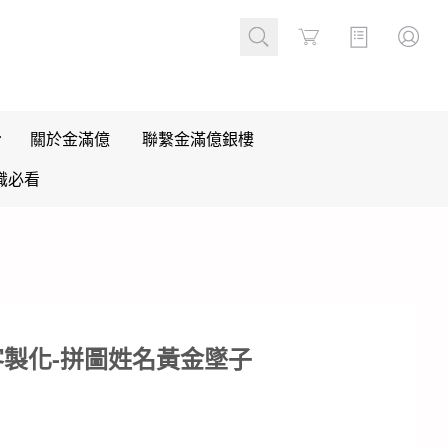
Cart
關於金滿億
聯繫金滿億銀樓
識必看
客製化-拼圖姓名黃金墜子