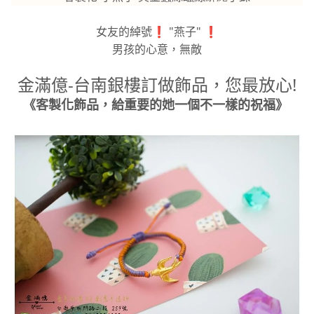
女友的綽號❗ "燕子" ❗
男孩的心意，無敵
金滿億-台南銀樓訂做飾品，您最放心!
《客製化飾品，給重要的她一個不一樣的祝福》