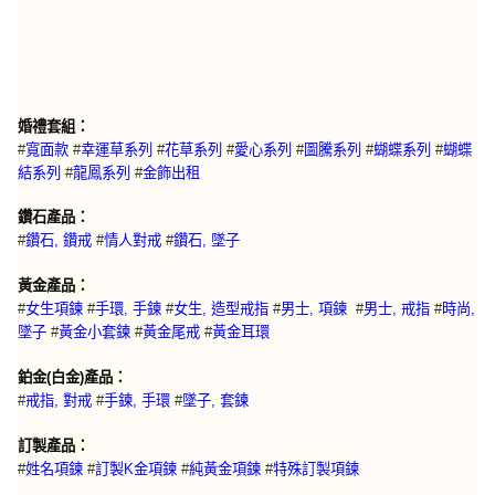
婚禮套組：
#
寬面款
#
幸運草系列
#
花草系列
#
愛心系列
#
圖騰系列
#
蝴蝶系列
#
蝴蝶
結系列
#
龍鳳系列
#
金飾出租
鑽石產品：
#
鑽石, 鑽戒
#
情人對戒
#
鑽石, 墜子
黃金產品：
#
女生項鍊
#
手環, 手鍊
#
女生, 造型戒指
#
男士, 項鍊
#
男士, 戒指
#
時尚,
墜子
#
黃金小套鍊
#
黃金尾戒
#
黃金耳環
鉑金(白金)產品：
#
戒指, 對戒
#
手鍊, 手環
#
墜子, 套鍊
訂製產品：
特殊訂製項鍊
#
姓名項鍊
#
訂製K金項鍊
#
純黃金項鍊
#