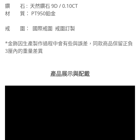
鑽 石 : 天然鑽石 9D / 0.10CT
材 質： PT950鉑金
戒 圍： 國際戒圍 戒圍訂製
*金飾因生產製作過程中會有些與誤差，同款商品保留正負
3厘內的重量差異
產品展示與配戴