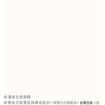
金滿億台南銀樓
//
//
白
經營各式珠寶首飾鑽戒設計//
客製化訂做黃金
台南白金