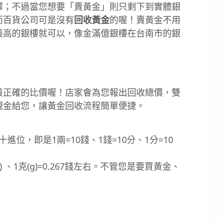
擇；不過當您想要「賣黃金」則只剩下到實體銀
而百貨公司可是沒有
回收黃金
的喔！賣黃金不用
最高的銀樓就可以，像金滿億銀樓在台南市的銀
最正確的比價喔！店家會為您報出回收總價，雙
現金給您，讓黃金回收流程簡單便捷。
位，即是1兩=10錢、1錢=10分、1分=10
 、1克(g)=0.267錢左右。不管您是要買黃金、