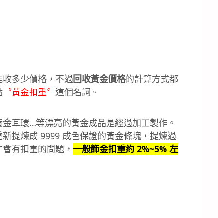
能收多少價格，不過
回收黃金價格
的計算方式都
點
〝黃金扣重〞
這個名詞。
黃金耳環…等漂亮的黃金成品是經過加工製作。
新提煉成 9999 成色保證的黃金條塊，提煉過
才會有扣重的問題
，
一般飾金扣重約 2%~5% 左