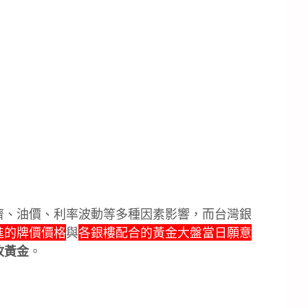
濟、油價、利率波動等多種因素影響，而台灣銀
進的牌價價格
與
各銀樓配合的黃金大盤當日願意
收黃金
。