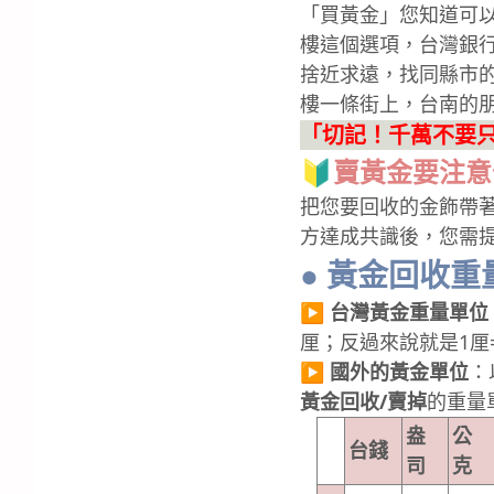
「買黃金」您知道可
樓這個選項，台灣銀
捨近求遠，找同縣市
樓一條街上，台南的
「切記！千萬不要
🔰賣黃金要注
把您要回收的金飾帶
方達成共識後，您需
● 黃金回收重
▶️ 台灣黃金重量單位
厘；反過來說就是1厘=0
▶️ 國外的黃金單位
：
黃金回收/賣掉
的重量
盎
公
台錢
司
克