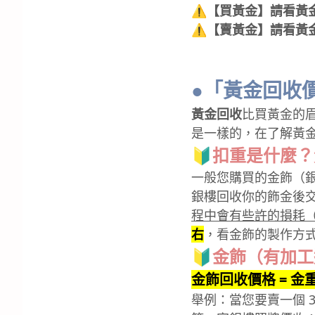
⚠️【買黃金】請看黃
⚠️【賣黃金】請看黃
●「黃金回收
黃金回收
比買黃金的
是一樣的，在了解黃
🔰扣重是什麼
一般您購買的金飾（
銀樓回收你的飾金後
程中會有些許的損耗
右
，看金飾的製作方式
🔰金飾（有加
金飾
回收價格 = 金
舉例：當您要賣一個 3 