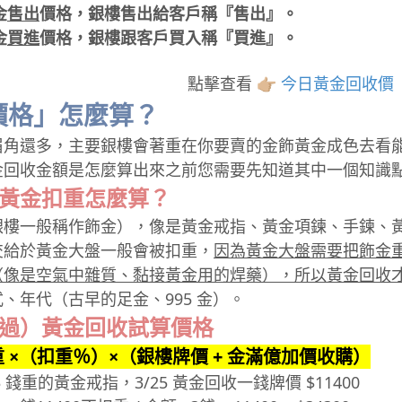
金
售出
價格，銀樓售出給客戶稱『售出』。
金
買進
價格，銀樓跟客戶買入稱『買進』。
點擊查看 👉🏼
今日黃金回收價
價格」怎麼算？
眉角還多，主要銀樓會著重在你要賣的金飾黃金成色去看
金回收金額是怎麼算出來之前您需要先知道其中一個知識
？黃金扣重怎麼算？
銀樓一般稱作飾金），像是黃金戒指、黃金項鍊、手鍊、
交給於黃金大盤一般會被扣重，
因為黃金大盤需要把飾金重
（像是空氣中雜質、黏接黃金用的焊藥），所以黃金回收
、年代（古早的足金、995 金）。
工過）黃金回收試算價格
重 ×（扣重％）×（銀樓牌價 + 金滿億加價收購）
錢重的黃金戒指，3/25 黃金回收一錢牌價 $11400