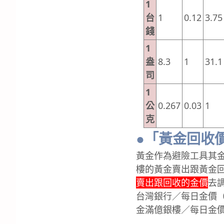
1
台
1
0.12
3.75
錢
1
盎
8.3
1
31.1
司
1
公
0.267
0.03
1
克
●「黃金回收
黃金作為避險工具其
樓的黃金賣出跟黃金
賣出跟回收的金價
去
台灣銀行／每日金價（
金滿億銀樓／每日金價