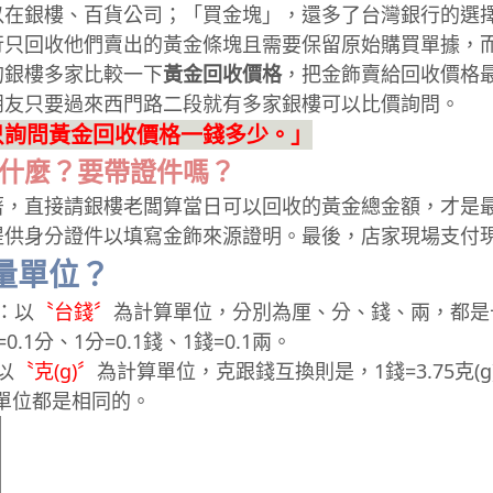
以在銀樓、百貨公司；「買金塊」，還多了台灣銀行的選
行只回收他們賣出的黃金條塊且需要保留原始購買單據，
的銀樓多家比較一下
黃金回收價格
，把金飾賣給回收價格
朋友只要過來西門路二段就有多家銀樓可以比價詢問。
只詢問黃金回收價格一錢多少。」
意什麼？要帶證件嗎？
著，直接請銀樓老闆算當日可以回收的黃金總金額，才是
提供身分證件以填寫金飾來源證明。最後，店家現場支付
量單位？
：以
〝台錢〞
為計算單位，分別為厘、分、錢、兩，都是十進
.1分、1分=0.1錢、1錢=0.1兩。
以
〝克(g)〞
為計算單位，克跟錢互換則是，1錢=3.75克(g)
單位都是相同的。