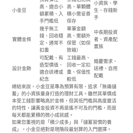
小資族、學
高、適合小
高、單顆體
小金豆
生、存錢新
額累積、入
積小需妥善
手
手門檻低
保存
幾乎無工
單筆金額
中長期投資
錢、回收穩
高、需額外
實體金條
者、資產配
定、通常不
保管（如保
置族
扣重
險箱）
可配戴、有
工錢最高、
婚慶需求、
造型價值、
回收一定扣
設計金飾
送禮、自用
適合送禮或
重、保值性
配戴
紀念
較低
總結來說，小金豆是專為預算有限、追求「無痛儲
蓄」的小資族量身打造的理財工具。雖然其單價成
本受工錢影響略高於金條，但其低門檻與高度靈活
的特性，讓黃金投資不再是遙不可及的門檻，而是
每天都能累積的微小成就感。
如果您重視的是「積少成多」與「儲蓄習慣的養
成」，小金豆絕對是現階段最划算的入門選擇。