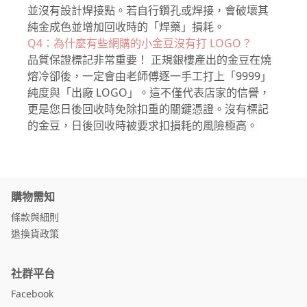
並沒有設計焊接點。若自行鑽孔或焊接，會破壞其
純金成色並增加回收時的「焊藥」損耗。
Q4：為什麼有些網購的小金豆沒有打 LOGO？
品質保證標記非常重要！ 正規銀樓產出的金豆在燒
熔冷卻後，一定會由老師傅逐一手工打上「9999」
純度與「出廠 LOGO」。這不僅代表店家的信譽，
更是您日後回收時免除扣重的關鍵憑證。沒有標記
的金豆，日後回收時被要求扣損耗的風險極高。
購物需知
條款與細則
退換貨政策
社群平台
Facebook