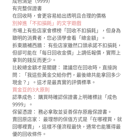
成色清楚（9999）
有完整保證書
在回收時，會更容易給出透明且合理的價格
別掉進「不扣損耗」的文字遊戲
市場上有些店家會標榜「回收不扣損耗」，但身為
聰明的消費者，您必須學會看「總金額」。
拆東牆補西牆： 有些店家雖然口頭承諾不扣損耗，
但卻可能在「每日回收金價」上調低報價，實際上
拿到的錢反而更少。
比較總金額才是關鍵： 建議您在回收時，直接詢
問：「我這些黃金交給你們，最後總共能拿回多少
現金？」。這才是最真實的評價標準。
買金豆的3大原則
認準成色： 購買時確認保證書上明確標註「成色
9999」。
保留憑證： 務必拿取並妥善保存原廠保證書。
賣回原店家： 最理想的保值方式是「在哪裡買，就
回哪裡賣」，這樣不僅流程最快，通常也能獲得最
優的回收條件。