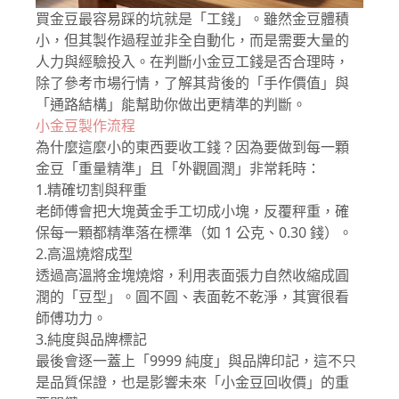
買金豆最容易踩的坑就是「工錢」。雖然金豆體積
小，但其製作過程並非全自動化，而是需要大量的
人力與經驗投入。在判斷小金豆工錢是否合理時，
除了參考市場行情，了解其背後的「手作價值」與
「通路結構」能幫助你做出更精準的判斷。
小金豆製作流程
為什麼這麼小的東西要收工錢？因為要做到每一顆
金豆「重量精準」且「外觀圓潤」非常耗時：
1.精確切割與秤重
老師傅會把大塊黃金手工切成小塊，反覆秤重，確
保每一顆都精準落在標準（如 1 公克、0.30 錢）。
2.高溫燒熔成型
透過高溫將金塊燒熔，利用表面張力自然收縮成圓
潤的「豆型」。圓不圓、表面乾不乾淨，其實很看
師傅功力。
3.純度與品牌標記
最後會逐一蓋上「9999 純度」與品牌印記，這不只
是品質保證，也是影響未來「小金豆回收價」的重