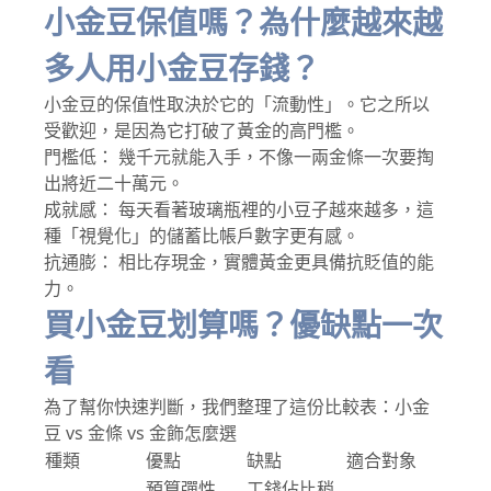
小金豆保值嗎？為什麼越來越
多人用小金豆存錢？
小金豆的保值性取決於它的「流動性」。它之所以
受歡迎，是因為它打破了黃金的高門檻。
門檻低： 幾千元就能入手，不像一兩金條一次要掏
出將近二十萬元。
成就感： 每天看著玻璃瓶裡的小豆子越來越多，這
種「視覺化」的儲蓄比帳戶數字更有感。
抗通膨： 相比存現金，實體黃金更具備抗貶值的能
力。
買小金豆划算嗎？優缺點一次
看
為了幫你快速判斷，我們整理了這份比較表：小金
豆 vs 金條 vs 金飾怎麼選
種類
優點
缺點
適合對象
預算彈性
工錢佔比稍