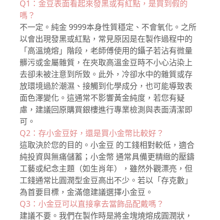
Q1：金豆表面看起來發黑或有紅點，是買到假的
嗎？
不一定。純金 9999本身性質穩定、不會氧化。之所
以會出現發黑或紅點，常見原因是在製作過程中的
「高溫燒熔」階段，老師傅使用的鑷子若沾有微量
髒污或金屬雜質，在夾取高溫金豆時不小心沾染上
去卻未被注意到所致。此外，冷卻水中的雜質或存
放環境過於潮濕、接觸到化學成分，也可能導致表
面色澤變化。這通常不影響黃金純度，若您有疑
慮，建議回原購買銀樓進行專業檢測與表面清潔即
可。
Q2：存小金豆好，還是買小金幣比較好？
這取決於您的目的。小金豆 的工錢相對較低，適合
純投資與無痛儲蓄；小金幣 通常具備更精緻的壓鑄
工藝或紀念主題（如生肖年），雖然外觀漂亮，但
工錢通常比圓潤型金豆高出不少。若以「存克數」
為首要目標，金滿億建議選擇小金豆。
Q3：小金豆可以直接拿去當飾品配戴嗎？
建議不要。我們在製作時是將金塊燒熔成圓潤狀，