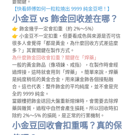
要關鍵。
【快看師傅如何一粒粒燒出 9999 純金豆吧！】
小金豆 vs 飾金回收差在哪？
👉 飾金幾乎一定會扣重（約 2%～5%）
👉 小金豆不一定扣重，但要看成色與來源是否可信
很多人會覺得「都是黃金，為什麼回收方式差這麼
多？」其實關鍵在製作方式。
為什麼飾金回收會扣重？關鍵在「焊藥」
一般的黃金飾品（像項鍊、戒指），在製作時會經
過焊接，這時就會用到「焊藥」。簡單來說，焊藥
是純度稍低的黃金合金，用來讓金飾各個接點融
合。這也代表：整件飾金的平均純度，並不會是完
全的 9999 純金。
當銀樓把飾金送回大盤重新熔煉時，會需要去除焊
藥與雜質，過程中自然會產生損耗。所以回收時扣
除約 2%～5% 的損耗，是正常的行業機制。
小金豆回收會扣重嗎？真的保