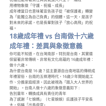
用禮物象徵「守護、祝福、成長」
成年禮當日也意味著宣告孩子從「被保護者」轉變
為「能獨立為自己負責」的個體。這一天，是孩子
對未來的承諾，也是長輩對孩子「放心高飛」的祝
福。
18歲成年禮 vs 台南做十六歲
成年禮：差異與象徵意義
你可能不知道，在台灣南部，特別是台南，其實還
保留著非常傳統、非常有文化底蘊的 16歲成年禮：
做十六歲。
為什麼台南是 16 歲？這主要源自台南地區的傳統成
年禮習俗，台南的五條港時代，16歲少年開始能工
作、分擔家庭經濟，因此被視為「踏入大人世界的
開始」。台南人做十六歲的象徵意義如下 :
告別童年，轉換成具有責任的青年
為了感謝「七娘媽」（七星娘娘）庇護孩子平安長
大，俗稱「出鳥母宮」