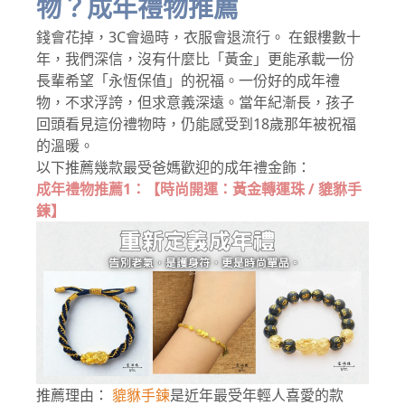
物？成年禮物推薦
錢會花掉，3C會過時，衣服會退流行。 在銀樓數十
年，我們深信，沒有什麼比「黃金」更能承載一份
長輩希望「永恆保值」的祝福。一份好的成年禮
物，不求浮誇，但求意義深遠。當年紀漸長，孩子
回頭看見這份禮物時，仍能感受到18歲那年被祝福
的溫暖。
以下推薦幾款最受爸媽歡迎的成年禮金飾：
成年禮物推薦1：【時尚開運：黃金轉運珠 / 貔貅手
鍊】
推薦理由：
貔貅手鍊
是近年最受年輕人喜愛的款