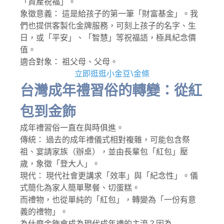
「資產祝福」。
象徵意義： 這是給孩子的第一筆「財富基金」。我
們也提供客製化金牌服務，可刻上孩子的名字、生
日，或「平安」、「智慧」等祝福語，極具紀念價
值。
適合對象： 祖父母、父母。
立即逛逛小金豆\金條
台灣成年禮習俗的轉變：從紅
包到金飾
成年禮習俗一直在與時俱進。
傳統： 過去的成年禮儀式相對複雜，可能包含祭
祖、宴請家族（辦桌），並由長輩包「紅包」壓
歲，象徵「登大人」。
現代： 現代社會更講求「效率」與「紀念性」。儀
式簡化為家人簡單聚餐、切蛋糕。
而禮物，也從單純的「紅包」，轉變為「一份有意
義的禮物」。
為什麼金飾會成為現代成年禮的主流？因為