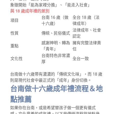
象徵開始「能為家裡分擔」、「能走入社會」
與 18 歲成年禮的差別
台南 16 歲（做
全台 18 歲（法
項目
十六歲）
律成年）
法律成年、社會
性質
傳統、民俗儀式
認定
感謝神明、轉為
擁有完整法律責
重點
「青年」
任
台南特色非常濃
文化性
全台一致
厚
台南做十六歲帶有濃濃的「傳統文化味」，而 18 歲
則是現代社會中最正式的「成年」身份切換。
台南做十六歲成年禮流程＆地
點推薦
如果你在台南，或是希望替孩子做一個更有儀式
感、文化意義的成年禮，以下是傳統流程與地點參