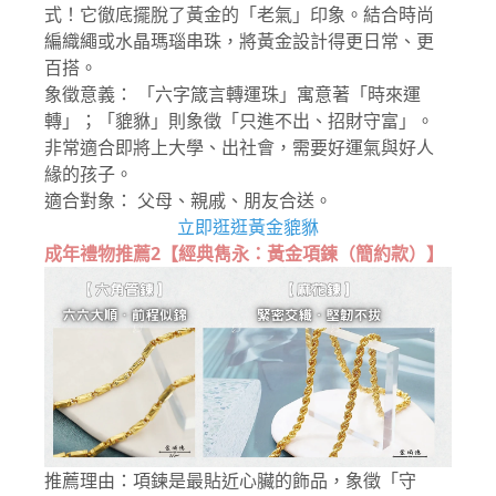
式！它徹底擺脫了黃金的「老氣」印象。結合時尚
編織繩或水晶瑪瑙串珠，將黃金設計得更日常、更
百搭。
象徵意義： 「六字箴言轉運珠」寓意著「時來運
轉」；「貔貅」則象徵「只進不出、招財守富」。
非常適合即將上大學、出社會，需要好運氣與好人
緣的孩子。
適合對象： 父母、親戚、朋友合送。
立即逛逛黃金貔貅
成年禮物推薦2【經典雋永：黃金項鍊（簡約款）】
推薦理由：項鍊是最貼近心臟的飾品，象徵「守