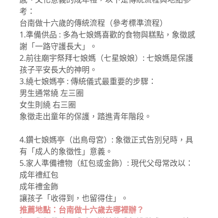
考：
台南做十六歲的傳統流程（參考標準流程）
1.準備供品 : 多為七娘媽喜歡的食物與糕點，象徵感
謝「一路守護長大」。
2.前往廟宇祭拜七娘媽（七星娘娘）: 七娘媽是保護
孩子平安長大的神明。
3.繞七娘媽亭 : 傳統儀式最重要的步驟：
男生通常繞 左三圈
女生則繞 右三圈
象徵走出童年的保護，踏進青年階段。
4.鑽七娘媽亭（出鳥母宮）: 象徵正式告別兒時，具
有「成人的象徵性」意義。
5.家人準備禮物（紅包或金飾）: 現代父母常改以：
成年禮紅包
成年禮金飾
讓孩子「收得到，也留得住」。
推薦地點：台南做十六歲去哪裡辦？