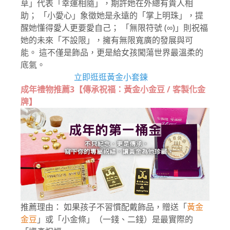
草」代表「幸運相隨」，期許她在外總有貴人相
助； 「小愛心」象徵她是永遠的「掌上明珠」，提
醒她懂得愛人更要愛自己； 「無限符號 (∞)」則祝福
她的未來「不設限」，擁有無限寬廣的發展與可
能。 這不僅是飾品，更是給女孩闖蕩世界最溫柔的
底氣。
立即逛逛黃金小套鍊
成年禮物推薦3【傳承祝福：黃金小金豆 / 客製化金
牌】
推薦理由： 如果孩子不習慣配戴飾品，贈送「
黃金
金豆
」或「小金條」（一錢、二錢）是最實際的