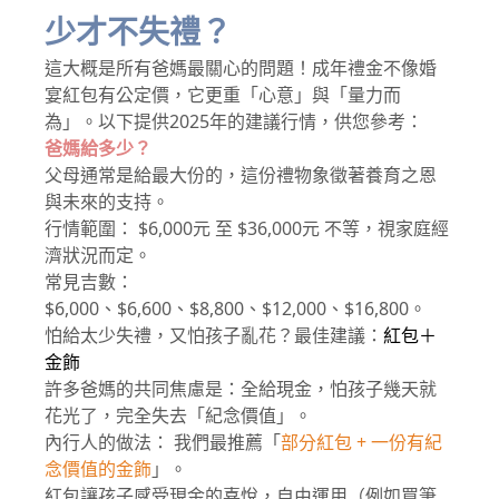
少才不失禮？
這大概是所有爸媽最關心的問題！成年禮金不像婚
宴紅包有公定價，它更重「心意」與「量力而
為」。以下提供2025年的建議行情，供您參考：
爸媽給多少？
父母通常是給最大份的，這份禮物象徵著養育之恩
與未來的支持。
行情範圍： $6,000元 至 $36,000元 不等，視家庭經
濟狀況而定。
常見吉數：
$6,000、$6,600、$8,800、$12,000、$16,800。
怕給太少失禮，又怕孩子亂花？最佳建議：
紅包＋
金飾
許多爸媽的共同焦慮是：全給現金，怕孩子幾天就
花光了，完全失去「紀念價值」。
內行人的做法： 我們最推薦「
部分紅包 + 一份有紀
念價值的金飾
」。
紅包讓孩子感受現金的喜悅，自由運用（例如買筆