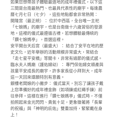
如果您想帶孩子體驗最道地的成年禮儀式，以下這
三間是台南最熱門、也最具代表性的廟宇。每逢農
曆七月七日（七夕），這些地點都會非常熱鬧：
開隆宮（最正統）： 位於中西區，全台唯一主祀
「七娘媽」的廟宇，也是台南做十六歲習俗的發源
地。這裡的儀式最遵循古禮，若想體驗最傳統的
「鑽七娘媽亭」，首選這裡。
安平開台天后宮（最盛大）： 結合了安平在地的歷
史文化，近年舉辦的活動規模非常盛大，常結合
「走七星平安橋」等關卡，非常有過節的儀式感。
臨水夫人媽廟（護佑婦幼）： 專門保佑婦女順產與
孩童平安成長的廟宇，許多家長從小拜到大，成年
這一天回來還願特別有意義。
銀樓老闆娘的小撇步： 儀式當天，別忘了讓孩子戴
上您準備好的成年禮金飾（如項鍊或紅繩手鍊）前
往參拜。這樣在進行「鑽七娘媽亭」儀式時，不僅
拍照起來金光閃閃、貴氣十足，更象徵著將「長輩
的祝福」與「神明的庇佑」雙重加持，緊緊戴在身
上！