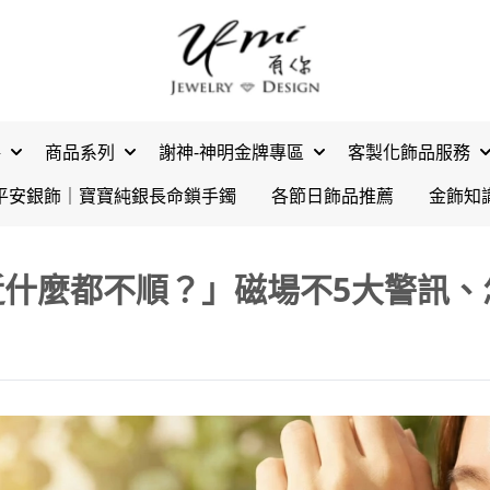
格
商品系列
謝神-神明金牌專區
客製化飾品服務
平安銀飾｜寶寶純銀長命鎖手鐲
各節日飾品推薦
金飾知
近什麼都不順？」磁場不5大警訊、