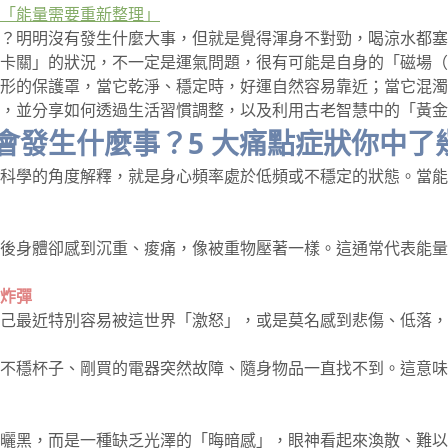
「能量需要重新整理」
？明明沒有發生什麼大事，但就是覺得渾身不對勁，喝涼水都塞
卡關」的狀況，不一定是運氣問題，很有可能是自身的「磁場（
形的保護罩，當它乾淨、穩定時，好運自然容易靠近；當它混濁
，並分享如何透過生活習慣調整，以及利用古老智慧中的「黃金
會發生什麼事？5 大痛點症狀你中了
科學的角度解釋，就是身心頻率處於低頻或不穩定的狀態。當能量
後身體卻感到沉重、痠痛，像被重物壓著一樣。這通常代表能量
炸彈
己最近特別容易被這世界「激怒」，或是莫名感到悲傷、低落，
不穩杯子、剛買的電器突然故障、隨身物品一直找不到。這意味
曬黑，而是一種缺乏光澤的「晦暗感」，眼神看起來渙散、難以