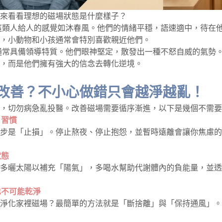
來看看理想的磁場狀態是什麼樣子？
這類人給人的感覺如沐春風。他們的情緒平穩，語速適中，待在
，小動物和小孩通常會特別喜歡親近他們。
通常具備領導特質。他們眼神堅定，散發出一種不怒自威的氣勢
，而是他們擁有強大的信念去轉化逆境。
改善？不小心做錯只會越淨越亂！
，切勿病急亂投醫。改善磁場需要循序漸進，以下是幾個不需要
」習慣
步是「止損」。停止熬夜、停止抱怨，並暫時遠離會讓你焦慮的
狀態
多曬太陽以補充「陽氣」，多喝水幫助代謝體內的負能量，並透
也不可能乾淨
淨化家裡磁場？最簡單的方法就是「斷捨離」與「保持通風」。