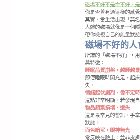
磁場不好不是命不好，是
你是否曾有過這樣的感覺
其實，當生活出現「莫名
人體的磁場就像是一個隱
帶你檢視自己的能量狀態
磁場不好的人
所謂的「磁場不好」，用
與特徵：
睡眠品質崩盤，越睡越累
即便睡眠時間充足，起床
失。
情緒起伏劇烈，像不定時
這點非常明顯。若發現自
物品頻繁損壞、遺失
這是最常見的警訊。手拿
狀態。
面色暗沉，眼神無光
常反映在臉上。並非皮膚