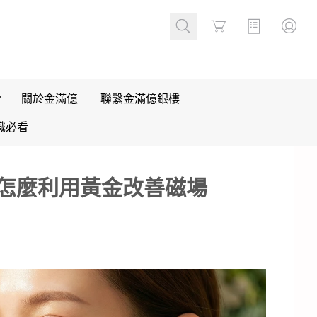
Cart
關於金滿億
聯繫金滿億銀樓
識必看
怎麼利用黃金改善磁場