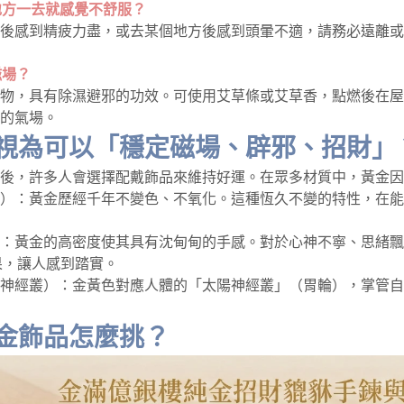
些地方一去就感覺不舒服？
後感到精疲力盡，或去某個地方後感到頭暈不適，請務必遠離或
磁場？
物，具有除濕避邪的功效。可使用艾草條或艾草香，點燃後在屋
的氣場。
視為可以「穩定磁場、辟邪、招財」
後，許多人會選擇配戴飾品來維持好運。在眾多材質中，黃金因
）：黃金歷經千年不變色、不氧化。這種恆久不變的特性，在能
：黃金的高密度使其具有沈甸甸的手感。對於心神不寧、思緒飄
效果，讓人感到踏實。
神經叢）：金黃色對應人體的「太陽神經叢」（胃輪），掌管自
金飾品怎麼挑？