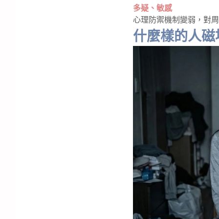
多疑、敏感
心理防禦機制變弱，對周
什麼樣的人磁