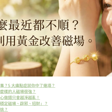
事？5 大痛點症狀你中了幾項？
麼樣的人磁場很強？
心做錯只會越淨越亂！
穩定磁場、辟邪、招財」？
挑？