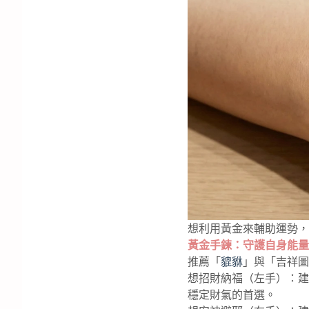
想利用黃金來輔助運勢，
黃金手鍊：守護自身能量
推薦「
貔貅
」與「吉祥圖
想招財納福（左手）：建
穩定財氣的首選。